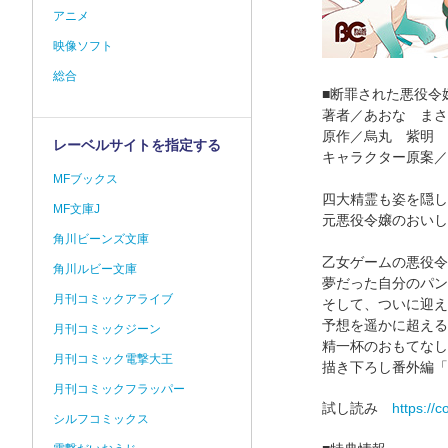
アニメ
映像ソフト
総合
■断罪された悪役令
著者／あおな まさ
原作／烏丸 紫明
レーベルサイトを指定する
キャラクター原案／
MFブックス
四大精霊も姿を隠し
MF文庫J
元悪役令嬢のおいし
角川ビーンズ文庫
乙女ゲームの悪役令
角川ルビー文庫
夢だった自分のパン
月刊コミックアライブ
そして、ついに迎え
予想を遥かに超える
月刊コミックジーン
精一杯のおもてなし
月刊コミック電撃大王
描き下ろし番外編「
月刊コミックフラッパー
試し読み
https:/
シルフコミックス