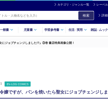
カテゴリ・ジャンル一覧
レーベル
検索
詳細
一般書
児童書
学習参考書
生活
実用
雑誌
ムック
・
・
にジョブチェンジしました!?』③巻 書店特典画像公開！
日
B's-LOG COMICS
令嬢ですが、パンを焼いたら聖女にジョブチェンジしまし