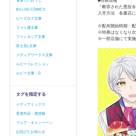
■特典情報
電撃だいおうじ
『断罪された悪役令
B's-LOG COMICS
入手方法 各書店に
ビーズログ文庫
※配布開始時期・配
ファミ通文庫
※特典はなくなり次
ファンタジア文庫
※一部店舗にて実施
富士見L文庫
メディアワークス文庫
ルビーコレクション
ルビー文庫：D
タグを指定する
メディアミックス
受賞作品・賞情報
フェア・キャンペーン
お詫びとお知らせ