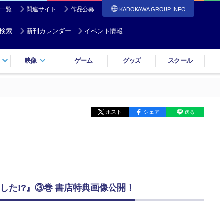
一覧
関連サイト
作品公募
KADOKAWA GROUP INFO
検索
新刊カレンダー
イベント情報
映像
ゲーム
グッズ
スクール
ポスト
シェア
送る
た!?』③巻 書店特典画像公開！