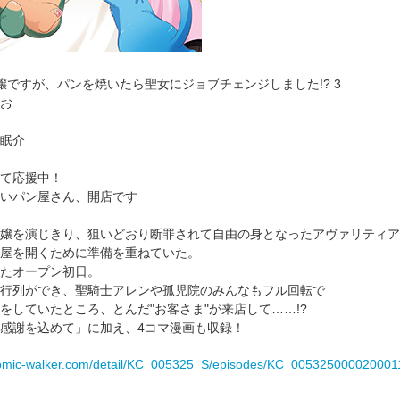
嬢ですが、パンを焼いたら聖女にジョブチェンジしました!? 3
お
眠介
て応援中！
いパン屋さん、開店です
嬢を演じきり、狙いどおり断罪されて自由の身となったアヴァリティア
屋を開くために準備を重ねていた。
たオープン初日。
行列ができ、聖騎士アレンや孤児院のみんなもフル回転で
をしていたところ、とんだ"お客さま"が来店して……!?
感謝を込めて」に加え、4コマ漫画も収録！
/comic-walker.com/detail/KC_005325_S/episodes/KC_005325000020001