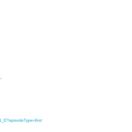
。
1_E?episodeType=first