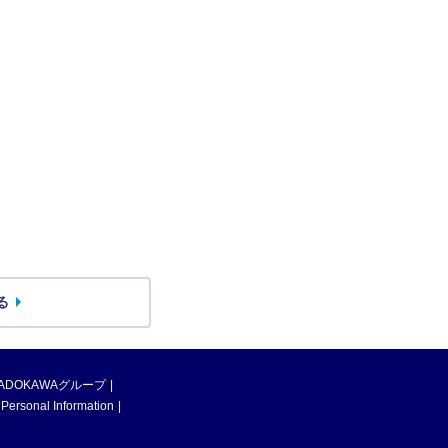
る
ADOKAWAグループ
 Personal Information