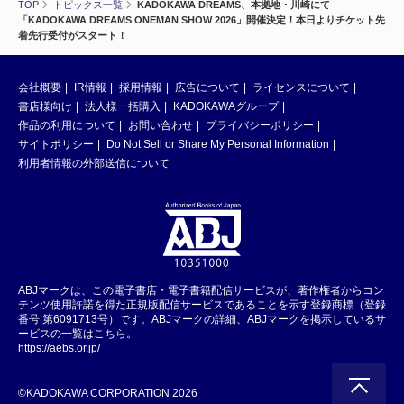
TOP
トピックス一覧
KADOKAWA DREAMS、本拠地・川崎にて
「KADOKAWA DREAMS ONEMAN SHOW 2026」開催決定！本日よりチケット先
着先行受付がスタート！
会社概要
IR情報
採用情報
広告について
ライセンスについて
書店様向け
法人様一括購入
KADOKAWAグループ
作品の利用について
お問い合わせ
プライバシーポリシー
サイトポリシー
Do Not Sell or Share My Personal Information
利用者情報の外部送信について
ABJマークは、この電子書店・電子書籍配信サービスが、著作権者からコン
テンツ使用許諾を得た正規版配信サービスであることを示す登録商標（登録
番号 第6091713号）です。ABJマークの詳細、ABJマークを掲示しているサ
ービスの一覧はこちら。
https://aebs.or.jp/
©KADOKAWA CORPORATION 2026