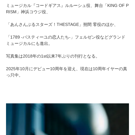
ミュージカル『コードギアス』ルルーシュ役、舞台「KING OF P
RISM」神浜コウジ役、
「あんさんぶるスターズ！THESTAGE」朔間 零役のほか、
「1789 -バスティーユの恋人たち-」フェルゼン役などグランド
ミュージカルにも進出。
写真集は2018年の1st以来7年ぶりの刊行となる。
2025年10月にデビュー10周年を迎え、現在は10周年イヤーの真
っ只中。