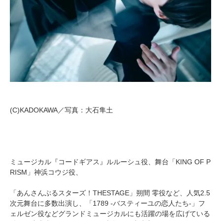
(C)KADOKAWA／写真：大石隼土
ミュージカル『コードギアス』ルルーシュ役、舞台「KING OF P
RISM」神浜コウジ役、
「あんさんぶるスターズ！THESTAGE」朔間 零役など、人気2.5
次元舞台に多数出演し、「1789 -バスティーユの恋人たち-」フ
ェルゼン役などグランドミュージカルにも活躍の場を広げている