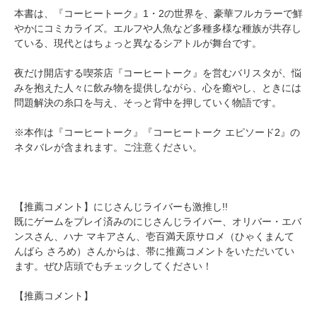
本書は、『コーヒートーク』1・2の世界を、豪華フルカラーで鮮
やかにコミカライズ。エルフや人魚など多種多様な種族が共存し
ている、現代とはちょっと異なるシアトルが舞台です。
夜だけ開店する喫茶店『コーヒートーク』を営むバリスタが、悩
みを抱えた人々に飲み物を提供しながら、心を癒やし、ときには
問題解決の糸口を与え、そっと背中を押していく物語です。
※本作は『コーヒートーク』『コーヒートーク エピソード2』の
ネタバレが含まれます。ご注意ください。
【推薦コメント】にじさんじライバーも激推し!!
既にゲームをプレイ済みのにじさんじライバー、オリバー・エバ
ンスさん、ハナ マキアさん、壱百満天原サロメ（ひゃくまんて
んばら さろめ）さんからは、帯に推薦コメントをいただいてい
ます。ぜひ店頭でもチェックしてください！
【推薦コメント】