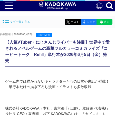
タグ一覧を見る
ポスト
シェア
送る
掲載開始日 2026年06月05日
PRTIMES
【人気VTuber・にじさんじライバーも注目】世界中で愛
されるノベルゲームの豪華フルカラーコミカライズ『コ
ーヒートーク Refill』単行本が2026年6月5日（金）発
売
ゲーム内では描かれないキャラクターたちの日常や裏話が満載！
単行本だけの描き下ろし漫画・イラストも多数収録
株式会社KADOKAWA（本社：東京都千代田区、取締役 代表執行
役社長 CEO：夏野剛、以下 KADOKAWA）は、「カドコミ」に