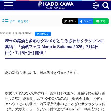
タグ一覧を見る
ポスト
シェア
送る
掲載開始日 2026年06月05日
PRTIMES
埼玉の銘酒と多彩なグルメがところざわサクラタウンに
集結！「酒蔵フェス Made in Saitama 2026」7月4日
(土)・7月5日(日) 開催！
夏の新酒も楽しめる、日本酒好き必見の2日間。
株式会社KADOKAWA(本社：東京都千代田区、取締役代表執行役
社長CEO：夏野剛、以下 KADOKAWA)は、株式会社角川メディ
アハウスとの共催で、埼玉県所沢市のところざわサクラタウン内
（角川武蔵野ミュージアム３階およびSAKU-Lab、中央広場）に