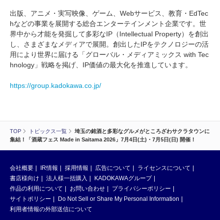
出版、アニメ・実写映像、ゲーム、Webサービス、教育・EdTec
hなどの事業を展開する総合エンターテインメント企業です。世
界中から才能を発掘して多彩なIP（Intellectual Property）を創出
し、さまざまなメディアで展開。創出したIPをテクノロジーの活
用により世界に届ける「グローバル・メディアミックス with Tec
hnology」戦略を掲げ、IP価値の最大化を推進しています。
https://group.kadokawa.co.jp/
TOP
トピックス一覧
埼玉の銘酒と多彩なグルメがところざわサクラタウンに
集結！「酒蔵フェス Made in Saitama 2026」7月4日(土)・7月5日(日) 開催！
会社概要
IR情報
採用情報
広告について
ライセンスについて
書店様向け
法人様一括購入
KADOKAWAグループ
作品の利用について
お問い合わせ
プライバシーポリシー
サイトポリシー
Do Not Sell or Share My Personal Information
利用者情報の外部送信について