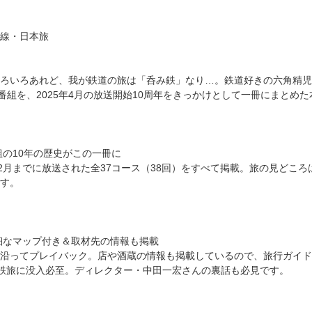
線・日本旅
ろいろあれど、我が鉄道の旅は「呑み鉄」なり…。鉄道好きの六角精児
気番組を、2025年4月の放送開始10周年をきっかけとして一冊にまとめ
組の10年の歴史がこの一冊に
12月までに放送された全37コース（38回）をすべて掲載。旅の見どこ
す。
細なマップ付き＆取材先の情報も掲載
沿ってプレイバック。店や酒蔵の情報も掲載しているので、旅行ガイド
鉄旅に没入必至。ディレクター・中田一宏さんの裏話も必見です。