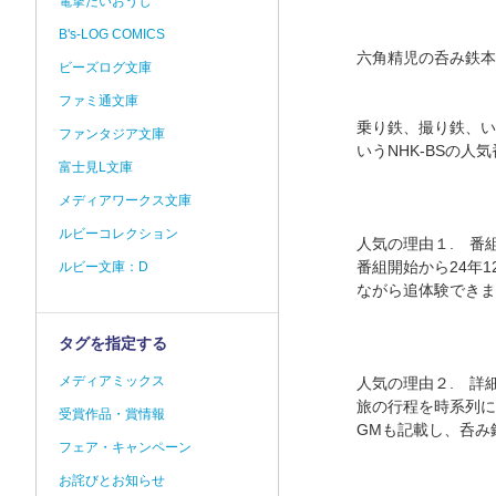
電撃だいおうじ
B's-LOG COMICS
六角精児の呑み鉄本
ビーズログ文庫
ファミ通文庫
乗り鉄、撮り鉄、い
ファンタジア文庫
いうNHK‐BSの人
富士見L文庫
メディアワークス文庫
ルビーコレクション
人気の理由１. 番
番組開始から24年
ルビー文庫：D
ながら追体験できま
タグを指定する
メディアミックス
人気の理由２. 詳
旅の行程を時系列に
受賞作品・賞情報
GMも記載し、呑み
フェア・キャンペーン
お詫びとお知らせ