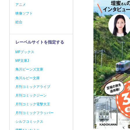
アニメ
映像ソフト
総合
レーベルサイトを指定する
MFブックス
MF文庫J
角川ビーンズ文庫
角川ルビー文庫
月刊コミックアライブ
月刊コミックジーン
月刊コミック電撃大王
月刊コミックフラッパー
シルフコミックス