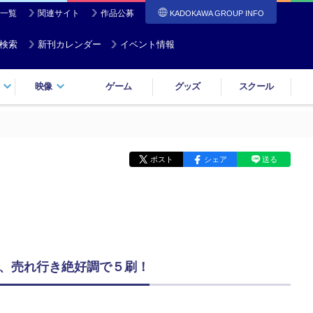
一覧
関連サイト
作品公募
KADOKAWA GROUP INFO
検索
新刊カレンダー
イベント情報
映像
ゲーム
グッズ
スクール
ポスト
シェア
送る
が、売れ行き絶好調で５刷！