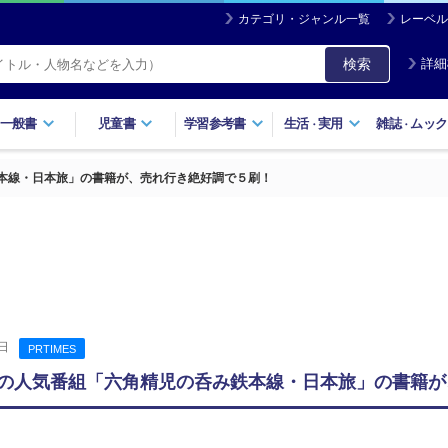
カテゴリ・ジャンル一覧
レーベル
検索
詳細
一般書
児童書
学習参考書
生活
実用
雑誌
ムック
・
・
鉄本線・日本旅」の書籍が、売れ行き絶好調で５刷！
日
PRTIMES
BSの人気番組「六角精児の呑み鉄本線・日本旅」の書籍