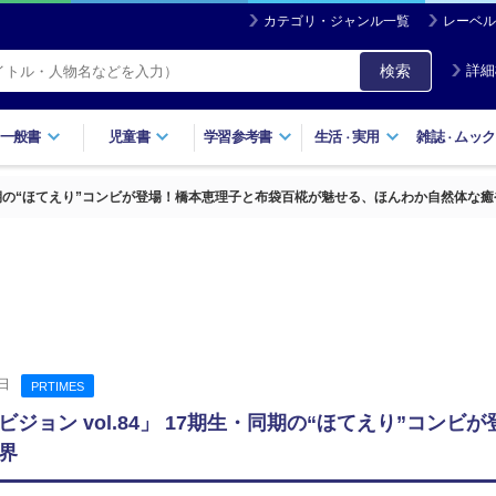
カテゴリ・ジャンル一覧
レーベル
検索
詳細
一般書
児童書
学習参考書
生活
実用
雑誌
ムック
・
・
生・同期の“ほてえり”コンビが登場！橋本恵理子と布袋百椛が魅せる、ほんわか自然体な
日
PRTIMES
ジョン vol.84」 17期生・同期の“ほてえり”コ
界