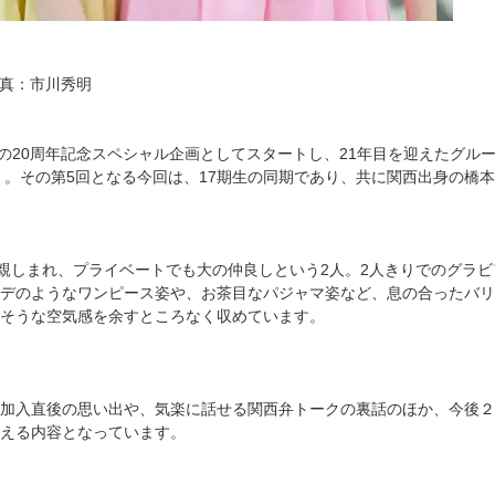
／写真：市川秀明
KB48の20周年記念スペシャル企画としてスタートし、21年目を迎えた
 。その第5回となる今回は、17期生の同期であり、共に関西出身の橋
で親しまれ、プライベートでも大の仲良しという2人。2人きりでのグラ
デのようなワンピース姿や、お茶目なパジャマ姿など、息の合ったバリ
そうな空気感を余すところなく収めています。
加入直後の思い出や、気楽に話せる関西弁トークの裏話のほか、今後２
える内容となっています。