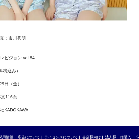
／写真：市川秀明
ジョン vol.84
0％税込み）
月29日（金）
文116頁
KADOKAWA
採用情報
広告について
ライセンスについて
書店様向け
法人様一括購入
K