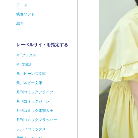
アニメ
映像ソフト
総合
レーベルサイトを指定する
MFブックス
MF文庫J
角川ビーンズ文庫
角川ルビー文庫
月刊コミックアライブ
月刊コミックジーン
月刊コミック電撃大王
月刊コミックフラッパー
シルフコミックス