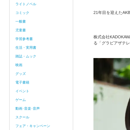
ライトノベル
21年目を迎えたA
コミック
一般書
児童書
株式会社KADOKA
学習参考書
る「グラビアザテレビ
生活・実用書
雑誌・ムック
映画
グッズ
電子書籍
イベント
ゲーム
動画･音楽･音声
スクール
フェア・キャンペーン