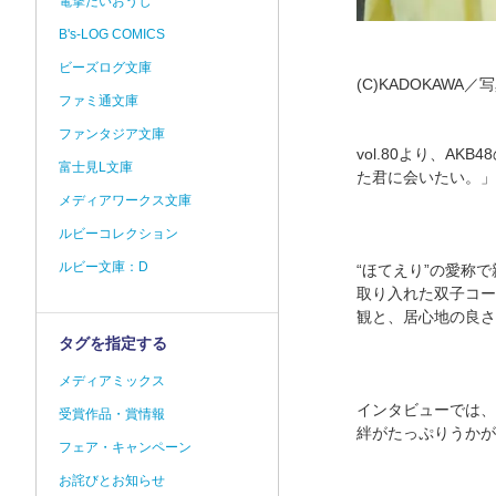
電撃だいおうじ
B's-LOG COMICS
ビーズログ文庫
(C)KADOKAWA
ファミ通文庫
ファンタジア文庫
vol.80より、A
富士見L文庫
た君に会いたい。」
メディアワークス文庫
ルビーコレクション
ルビー文庫：D
“ほてえり”の愛称
取り入れた双子コー
観と、居心地の良さ
タグを指定する
メディアミックス
インタビューでは、
受賞作品・賞情報
絆がたっぷりうかが
フェア・キャンペーン
お詫びとお知らせ