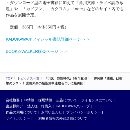
・ダウンロード型の電子書籍に加えて「角川文庫・ラノベ読み放
題」や、「カドブン」「カクヨム」「note」などのサイト内でも
作品を展開予定。
・定価：385円（本体350円＋税）
KADOKAWAオフィシャル書誌詳細ページ ＞＞
BOOK☆WALKER販売ページ ＞＞
TOP
トピックス一覧
『小説 野性時代』6月号配信！ 伊岡瞬『獲物』は衝
撃のラスト！ 宮島未奈の短期集中連載もついに最終回！
会社概要
IR情報
採用情報
広告について
ライセンスについて
書店様向け
法人様一括購入
KADOKAWAグループ
作品の利用について
お問い合わせ
プライバシーポリシー
サイトポリシー
利用者情報の外部送信について