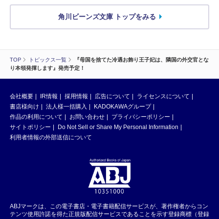
角川ビーンズ文庫 トップをみる
TOP
トピックス一覧
『母国を捨てた冷遇お飾り王子妃は、隣国の外交官とな
り本領発揮します』発売予定！
会社概要
IR情報
採用情報
広告について
ライセンスについて
書店様向け
法人様一括購入
KADOKAWAグループ
作品の利用について
お問い合わせ
プライバシーポリシー
サイトポリシー
Do Not Sell or Share My Personal Information
利用者情報の外部送信について
ABJマークは、この電子書店・電子書籍配信サービスが、著作権者からコン
テンツ使用許諾を得た正規版配信サービスであることを示す登録商標（登録