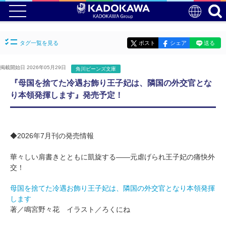
タグ一覧を見る
ポスト
シェア
送る
掲載開始日 2026年05月29日
角川ビーンズ文庫
『母国を捨てた冷遇お飾り王子妃は、隣国の外交官とな
り本領発揮します』発売予定！
◆2026年7月刊の発売情報
華々しい肩書きとともに凱旋する――元虐げられ王子妃の痛快外
交！
母国を捨てた冷遇お飾り王子妃は、隣国の外交官となり本領発揮
します
著／鳴宮野々花 イラスト／ろくにね