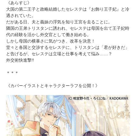
《あらすじ》
大国の第二王子と政略結婚したセレステは『お飾り王子妃』と冷
遇されていた。
だがある日、夫と義妹の浮気を知り王宮を去ることに。
隣国の王弟トリスタンに誘われ、セレステは母国を出て王子妃時
代の経験を活かし外交官として働き始める。
しかし母国の横暴さに気がつき、改革を決意！
堂々と各国と交渉するセレステに、トリスタンは「君が好きだ」
と告げるが、セレステは立場と仕事を考えて悩み……？
外交術快進撃!!
＊＊＊
《カバーイラストとキャラクターラフを公開！》