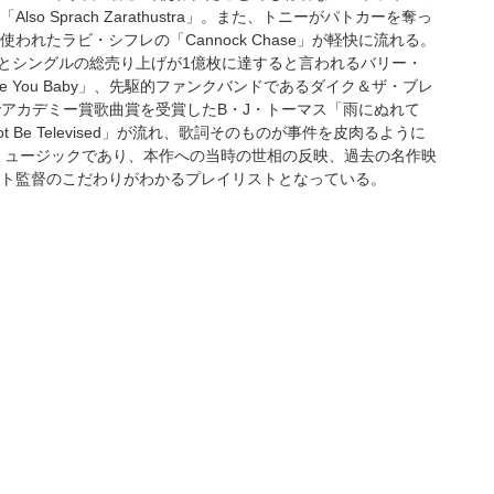
prach Zarathustra」。また、トニーがパトカーを奪っ
たラビ・シフレの「Cannock Chase」が軽快に流れる。
ルバムとシングルの総売り上げが1億枚に達すると言われるバリー・
to Love You Baby」、先駆的ファンクバンドであるダイク＆ザ・ブレ
向かって撃て』でアカデミー賞歌曲賞を受賞したB・J・トーマス「雨にぬれて
ot Be Televised」が流れ、歌詞そのものが事件を皮肉るように
ミュージックであり、本作への当時の世相の反映、過去の名作映
ト監督のこだわりがわかるプレイリストとなっている。