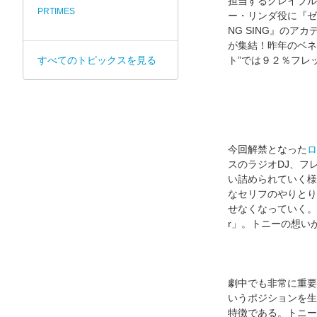
担当するグレイブル
PRTIMES
ー・リンダ役に『ゼ
NG SING』の
が集結！昨年のベネ
すべてのトピックスを見る
ト”では９２％フレ
今回解禁となった
ロ
スのラジオDJ、フ
い詰められていく様
なセリフのやりとり
せなくなっていく。
r」。トニーの想い
劇中でも非常に重要
いうポジションを生
特徴である。トニー