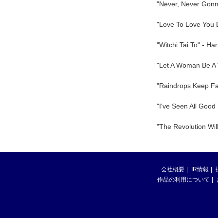
"Never, Never Gonn
"Love To Love You
"Witchi Tai To" - Ha
"Let A Woman Be A 
"Raindrops Keep Fa
"I've Seen All Good
"The Revolution Will
会社概要
IR情報
作品の利用について