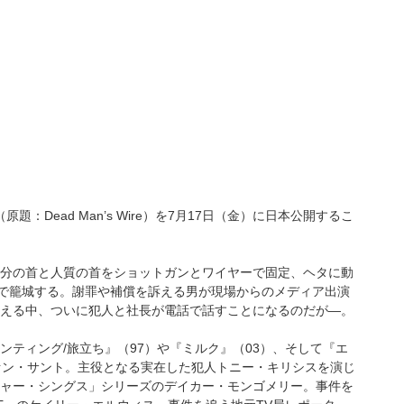
Dead Man’s Wire）を7月17日（金）に日本公開するこ
分の首と人質の首をショットガンとワイヤーで固定、ヘタに動
況で籠城する。謝罪や補償を訴える男が現場からのメディア出演
える中、ついに犯人と社長が電話で話すことになるのだが―。
ティング/旅立ち』（97）や『ミルク』（03）、そして『エ
ァン・サント。主役となる実在した犯人トニー・キリシスを演じ
レンジャー・シングス」シリーズのデイカー・モンゴメリー。事件を