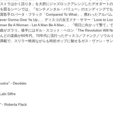
トラはかく語りき」を大胆にジャズロックアレンジしたデオダートの「Also S
を図るシーンでは、『センチメンタル・バリュー』のエンディングでも使われ
歌手ロバータ・フラック「Compared To What」、携わったア
Never Gonna Give Ya Up」、ディスコの女王ドナ・サマー「Love 
Woman Be A Woman - Let A Man Be A Man」、『明日に
ズラリ。後半にはギル・スコット・ヘロン「The Revolution Will N
んどの楽曲が60年代、70年代に流行ったディスコ／ファンク／ソウル
満載で、スリラー映画ながらも時折ポップに魅せるガス・ヴァン・サン
ustra" - Deodato
abi Siffre
 - Roberta Flack