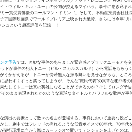
刑事に『ミッション：インポッシブル／デッド・レコニング PART O
イ・ウィル・キル・ユー』の公開が控えるマイハラ。事件に巻き込まれる
アカデミー賞受賞俳優のコールマン・ドミンゴ。そして、不動産投資会社社
チア国際映画祭でワールドプレミア上映され大絶賛、さらには今年1月
ッシュという超高評価を記録！！
ング予告
では、奇妙な事件のあらましが緊迫感とブラックユーモアを交
レッドが事件の犯人トニー（ビル・スカルスガルド）から電話をもらう
がうかがえるが、トニーが傍若無人な振る舞いを見せながらも、ところ
に思わずくすっと笑ってしまうが、そんな“庶民代表”の異常な犯罪者
果たしてトニーは真の英雄になることができるのか？そしてロング予告に使用さ
がそのまま表現されたかのような直球なタイトルとパワフルな歌声が事
な演出の要素として数々の名曲が登場する。事件において重要な役どこ
かし、劇中ではフレッドの痺れるような低音ボイスで60年代、70年代
が犯行現場に向かう際にカーラジオで聞いてテンションを上げたのは、『