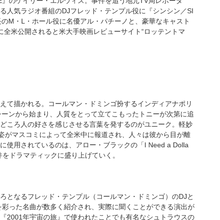
NE』のケイリー・エルウィス。事件を追う地元TV局レポータ
人気ラジオ番組のDJフレッド・テンプル役に『シンシン／SI
長のM・L・ホール役に名優アル・パチーノと、豪華なキャスト
に全米公開されると米大手映画レビューサイト“ロッテントマ
えて描かれる。コールマン・ドミンゴ扮するインディアナポリ
シーンから始まり、人質をとって立てこもったトニーが次第に追
どころ人の好さを感じさせる言葉を発するのがユニーク。軽妙
の姿がマスコミによって全米中に報道され、人々は彼から目が離
れているのは、アロー・ブラックの「I Need a Dolla
件をドラマティックに盛り上げていく。
ろとなるフレッド・テンプル（コールマン・ドミンゴ）のDJと
を彩った名曲が数多く紹介され、実際に聞くことができる演出が
2001年宇宙の旅』で使われたことでも有名なシュトラウスの