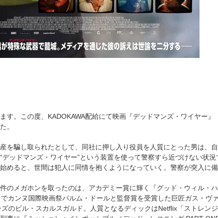
す。この度、KADOKAWA配給にて映画『デッドマンズ・ワイヤー』（原題：
た。
産を騙し取られたとして、同社に押し入り役員を人質にとった男は、自
“デッドマンズ・ワイヤー”という装置を使って警察すら近づけない状
始めると、世間は犯人に同情を抱くようになっていく。警察が突入に備
件のメガホンを取ったのは、アカデミー賞に輝く『グッド・ウィル・ハン
）でカンヌ国際映画祭パルム・ドールと監督賞を受賞した巨匠ガス・ヴ
リーズのビル・スカルスガルド。人質となるディックはNetflix「スト