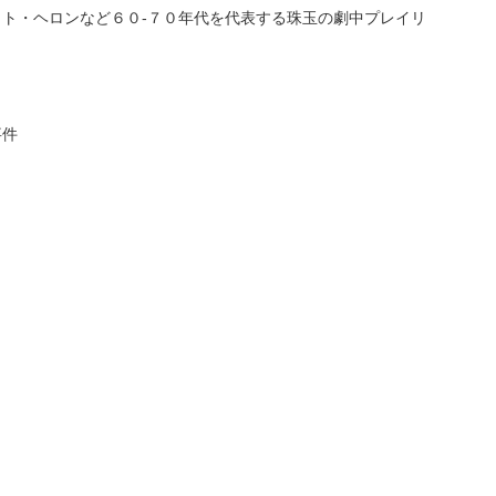
ット・ヘロンなど６０-７０年代を代表する珠玉の劇中プレイリ
事件