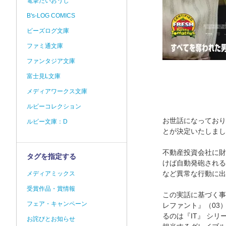
電撃だいおうじ
B's-LOG COMICS
ビーズログ文庫
ファミ通文庫
ファンタジア文庫
富士見L文庫
メディアワークス文庫
ルビーコレクション
お世話になっておりま
ルビー文庫：D
とが決定いたしまし
不動産投資会社に財
タグを指定する
けば自動発砲される
など異常な行動に出
メディアミックス
受賞作品・賞情報
この実話に基づく事
フェア・キャンペーン
レファント』（03
るのは『IT』 シ
お詫びとお知らせ