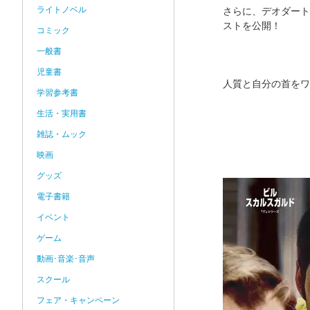
ライトノベル
さらに、デオダート
ストを公開！
コミック
一般書
児童書
人質と自分の首をワ
学習参考書
生活・実用書
雑誌・ムック
映画
グッズ
電子書籍
イベント
ゲーム
動画･音楽･音声
スクール
フェア・キャンペーン