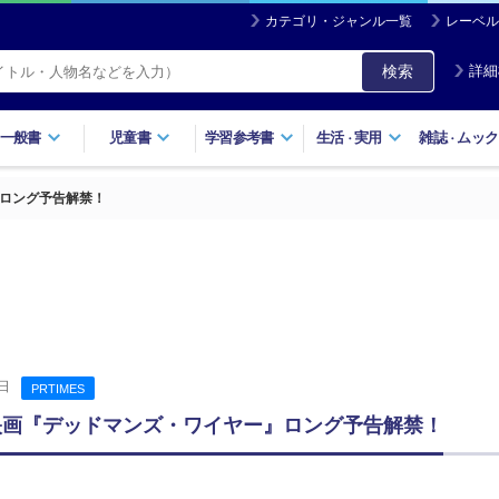
カテゴリ・ジャンル一覧
レーベル
検索
詳細
一般書
児童書
学習参考書
生活
実用
雑誌
ムック
・
・
』ロング予告解禁！
日
PRTIMES
開 映画『デッドマンズ・ワイヤー』ロング予告解禁！