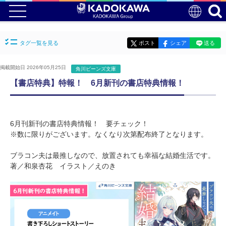
タグ一覧を見る
ポスト
シェア
送る
掲載開始日 2026年05月25日
角川ビーンズ文庫
【書店特典】特報！ 6月新刊の書店特典情報！
6月刊新刊の書店特典情報！ 要チェック！
※数に限りがございます。なくなり次第配布終了となります。
ブラコン夫は最推しなので、放置されても幸福な結婚生活です。
著／和泉杏花 イラスト／えのき