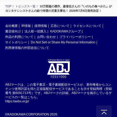
TOP
トピックス一覧
10万部超の傑作、森達也さんの『いのちの食べかた』が
ヨシタケシンスケさんの絵で待望の児童文庫化！ 2026年7月8日発売決定！
会社概要
IR情報
採用情報
広告について
ライセンスについて
書店様向け
法人様一括購入
KADOKAWAグループ
作品の利用について
お問い合わせ
プライバシーポリシー
サイトポリシー
Do Not Sell or Share My Personal Information
利用者情報の外部送信について
ABJマークは、この電子書店・電子書籍配信サービスが、著作権者からコン
テンツ使用許諾を得た正規版配信サービスであることを示す登録商標（登録
番号 第6091713号）です。ABJマークの詳細、ABJマークを掲示しているサ
ービスの一覧はこちら。
https://aebs.or.jp/
©KADOKAWA CORPORATION 2026