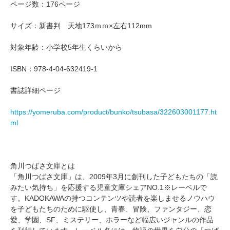
ページ数：176ページ
サイズ：新書判 天地173ｍｍ×左右112mm
対象年齢：小学校5年生くらいから
ISBN：978-4-04-632419-1
書誌詳細ページ
https://yomeruba.com/product/bunko/tsubasa/322603001177.ht
ml
角川つばさ文庫とは
「角川つばさ文庫」は、2009年3月に創刊した子どもたちの「読
みたい気持ち」を応援する児童文庫シェアNO.1※レーベルで
す。KADOKAWAの持つコンテンツや読者を楽しませるノウハウ
を子どもたちのために駆使し、青春、冒険、ファンタジー、恋
愛、学園、SF、ミステリー、ホラーなど幅広いジャンルの作品