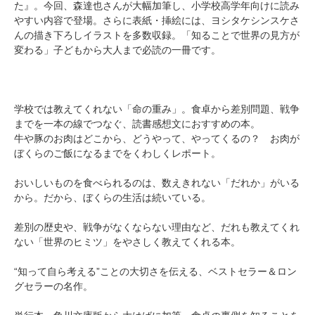
た』。今回、森達也さんが大幅加筆し、小学校高学年向けに読み
やすい内容で登場。さらに表紙・挿絵には、ヨシタケシンスケさ
んの描き下ろしイラストを多数収録。「知ることで世界の見方が
変わる」子どもから大人まで必読の一冊です。
学校では教えてくれない「命の重み」。食卓から差別問題、戦争
までを一本の線でつなぐ、読書感想文におすすめの本。
牛や豚のお肉はどこから、どうやって、やってくるの？ お肉が
ぼくらのご飯になるまでをくわしくレポート。
おいしいものを食べられるのは、数えきれない「だれか」がいる
から。だから、ぼくらの生活は続いている。
差別の歴史や、戦争がなくならない理由など、だれも教えてくれ
ない「世界のヒミツ」をやさしく教えてくれる本。
“知って自ら考える”ことの大切さを伝える、ベストセラー＆ロン
グセラーの名作。