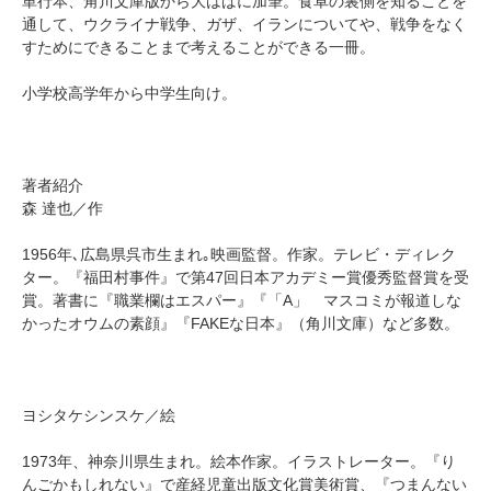
単行本、角川文庫版から大はばに加筆。食卓の裏側を知ることを
通して、ウクライナ戦争、ガザ、イランについてや、戦争をなく
すためにできることまで考えることができる一冊。
小学校高学年から中学生向け。
著者紹介
森 達也／作
1956年､広島県呉市生まれ｡映画監督。作家。テレビ・ディレク
ター。『福田村事件』で第47回日本アカデミー賞優秀監督賞を受
賞。著書に『職業欄はエスパー』『「A」 マスコミが報道しな
かったオウムの素顔』『FAKEな日本』（角川文庫）など多数。
ヨシタケシンスケ／絵
1973年、神奈川県生まれ。絵本作家。イラストレーター。『り
んごかもしれない』で産経児童出版文化賞美術賞、『つまんない