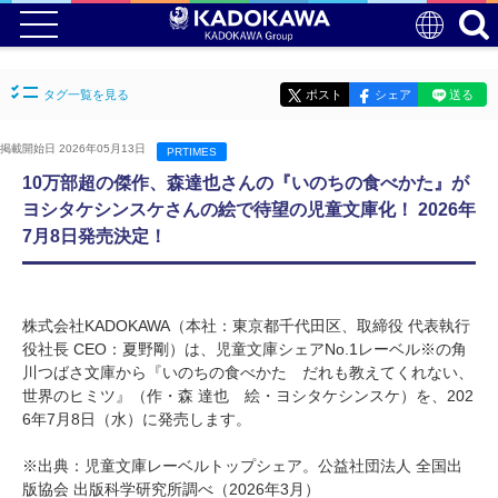
タグ一覧を見る
ポスト
シェア
送る
掲載開始日 2026年05月13日
PRTIMES
10万部超の傑作、森達也さんの『いのちの食べかた』が
ヨシタケシンスケさんの絵で待望の児童文庫化！ 2026年
7月8日発売決定！
株式会社KADOKAWA（本社：東京都千代田区、取締役 代表執行
役社長 CEO：夏野剛）は、児童文庫シェアNo.1レーベル※の角
川つばさ文庫から『いのちの食べかた だれも教えてくれない、
世界のヒミツ』（作・森 達也 絵・ヨシタケシンスケ）を、202
6年7月8日（水）に発売します。
※出典：児童文庫レーベルトップシェア。公益社団法人 全国出
版協会 出版科学研究所調べ（2026年3月）