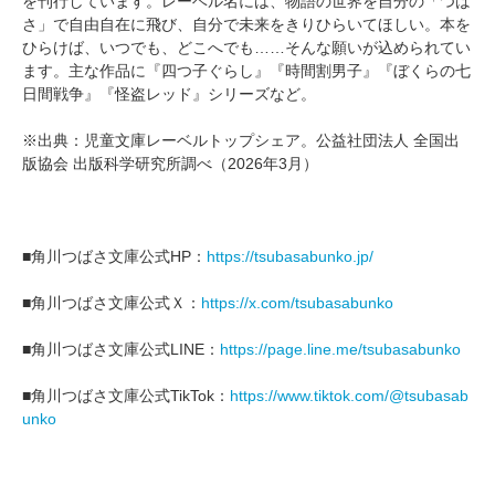
を刊行しています。レーベル名には、物語の世界を自分の「つば
さ」で自由自在に飛び、自分で未来をきりひらいてほしい。本を
ひらけば、いつでも、どこへでも……そんな願いが込められてい
ます。主な作品に『四つ子ぐらし』『時間割男子』『ぼくらの七
日間戦争』『怪盗レッド』シリーズなど。
※出典：児童文庫レーベルトップシェア。公益社団法人 全国出
版協会 出版科学研究所調べ（2026年3月）
■角川つばさ文庫公式HP：
https://tsubasabunko.jp/
■角川つばさ文庫公式Ｘ：
https://x.com/tsubasabunko
■角川つばさ文庫公式LINE：
https://page.line.me/tsubasabunko
■角川つばさ文庫公式TikTok：
https://www.tiktok.com/@tsubasab
unko