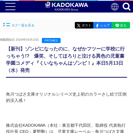
タグ一覧を見る
ポスト
シェア
送る
掲載開始日 2026年05月13日
PRTIMES
【新刊】ゾンビになったのに、なぜかフツーに学校に行
っちゃう!? 爆笑、そしてほろりと泣ける異色の児童書
学園コメディ『くいなちゃんはゾンビ！』本日5月13日
（水）発売
角川つばさ文庫オリジナルシリーズ史上初のカラーさし絵で圧倒
的没入感！
株式会社KADOKAWA（本社：東京都千代田区、取締役 代表執行
役社長 CEO：夏野剛）は、児童文庫レーベル・角川つばさ文庫