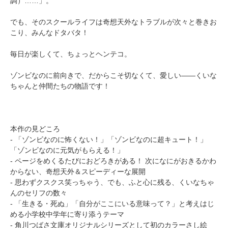
調）……」。
でも、そのスクールライフは奇想天外なトラブルが次々と巻きお
こり、みんなドタバタ！
毎日が楽しくて、ちょっとヘンテコ。
ゾンビなのに前向きで、だからこそ切なくて、愛しい――くいな
ちゃんと仲間たちの物語です！
本作の見どころ
- 「ゾンビなのに怖くない！」「ゾンビなのに超キュート！」
「ゾンビなのに元気がもらえる！」
- ページをめくるたびにおどろきがある！ 次になにがおきるかわ
からない、奇想天外＆スピーディーな展開
- 思わずクスクス笑っちゃう、でも、ふと心に残る、くいなちゃ
んのセリフの数々
- 「生きる・死ぬ」「自分がここにいる意味って？」と考えはじ
める小学校中学年に寄り添うテーマ
- 角川つばさ文庫オリジナルシリーズとして初のカラーさし絵