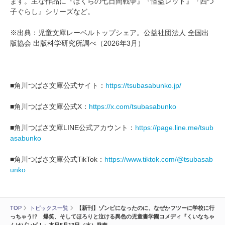
ます。主な作品に『ぼくらの七日間戦争』『怪盗レッド』『四つ
子ぐらし』シリーズなど。
※出典：児童文庫レーベルトップシェア。公益社団法人 全国出
版協会 出版科学研究所調べ（2026年3月）
■角川つばさ文庫公式サイト：
https://tsubasabunko.jp/
■角川つばさ文庫公式X：
https://x.com/tsubasabunko
■角川つばさ文庫LINE公式アカウント：
https://page.line.me/tsub
asabunko
■角川つばさ文庫公式TikTok：
https://www.tiktok.com/@tsubasab
unko
TOP
トピックス一覧
【新刊】ゾンビになったのに、なぜかフツーに学校に行
っちゃう!? 爆笑、そしてほろりと泣ける異色の児童書学園コメディ『くいなちゃ
んはゾンビ！』本日5月13日（水）発売