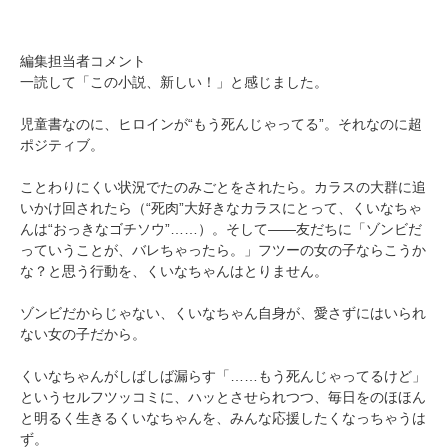
編集担当者コメント
一読して「この小説、新しい！」と感じました。
児童書なのに、ヒロインが“もう死んじゃってる”。それなのに超
ポジティブ。
ことわりにくい状況でたのみごとをされたら。カラスの大群に追
いかけ回されたら（“死肉”大好きなカラスにとって、くいなちゃ
んは“おっきなゴチソウ”……）。そして――友だちに「ゾンビだ
っていうことが、バレちゃったら。」フツーの女の子ならこうか
な？と思う行動を、くいなちゃんはとりません。
ゾンビだからじゃない、くいなちゃん自身が、愛さずにはいられ
ない女の子だから。
くいなちゃんがしばしば漏らす「……もう死んじゃってるけど」
というセルフツッコミに、ハッとさせられつつ、毎日をのほほん
と明るく生きるくいなちゃんを、みんな応援したくなっちゃうは
ず。