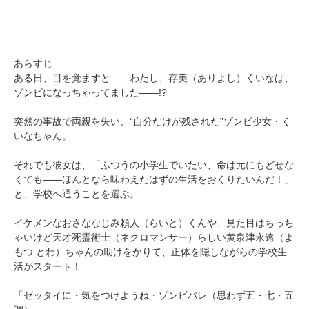
あらすじ
ある日、目を覚ますと――わたし、存美（ありよし）くいなは、
ゾンビになっちゃってました――!?
突然の事故で両親を失い、“自分だけが残された”ゾンビ少女・く
いなちゃん。
それでも彼女は、「ふつうの小学生でいたい、命は元にもどせな
くても――ほんとなら味わえたはずの生活をおくりたいんだ！」
と、学校へ通うことを選ぶ。
イケメンなおさななじみ頼人（らいと）くんや、見た目はちっち
ゃいけど天才死霊術士（ネクロマンサー）らしい黄泉津永遠（よ
もつ とわ）ちゃんの助けをかりて、正体を隠しながらの学校生
活がスタート！
「ゼッタイに・気をつけようね・ゾンビバレ（思わず五・七・五