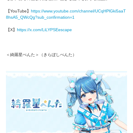
【YouTube】
https://www.youtube.com/channel/UCqHPlGki5aaT
8hsA5_QWcQg?sub_confirmation=1
【X】
https://x.com/LiLYPSEescape
＜綺羅星ぺんた＞（きらぼしぺんた）