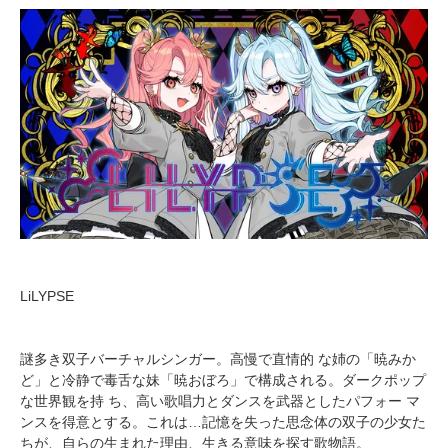
LiLYPSE
謎多き双子バーチャルシンガー。高慢で直情的 な姉の「暁みか
ど」と冷静で毒舌な妹「暁おぼろ」で構成される。ダークポップ
な世界観を持 ち、高い歌唱力とダンスを武器としたパフォー マ
ンスを得意とする。これは…記憶を失った思念体の双子の少女た
ちが、自らの生まれた理由、生きる意味を探す歌物語。