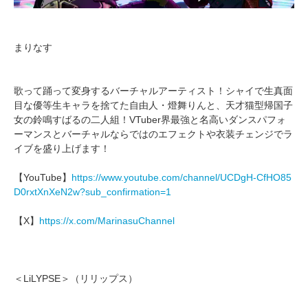
まりなす
歌って踊って変身するバーチャルアーティスト！シャイで生真面
目な優等生キャラを捨てた自由人・燈舞りんと、天才猫型帰国子
女の鈴鳴すばるの二人組！VTuber界最強と名高いダンスパフォ
ーマンスとバーチャルならではのエフェクトや衣装チェンジでラ
イブを盛り上げます！
【YouTube】
https://www.youtube.com/channel/UCDgH-CfHO85
D0rxtXnXeN2w?sub_confirmation=1
【X】
https://x.com/MarinasuChannel
＜LiLYPSE＞（リリップス）