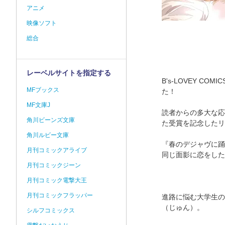
アニメ
映像ソフト
総合
レーベルサイトを指定する
B's-LOVEY 
MFブックス
た！
MF文庫J
読者からの多大な応
角川ビーンズ文庫
た受賞を記念したリ
角川ルビー文庫
『春のデジャヴに踊
月刊コミックアライブ
同じ面影に恋をした
月刊コミックジーン
月刊コミック電撃大王
月刊コミックフラッパー
進路に悩む大学生の
（じゅん）。
シルフコミックス