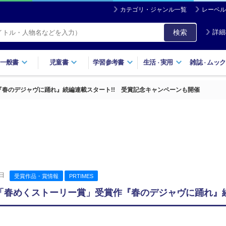
カテゴリ・ジャンル一覧
レーベル
検索
詳細
一般書
児童書
学習参考書
生活
実用
雑誌
ムック
・
・
作『春のデジャヴに踊れ』続編連載スタート!! 受賞記念キャンペーンも開催
日
受賞作品・賞情報
PRTIMES
26「春めくストーリー賞」受賞作『春のデジャヴに踊れ』