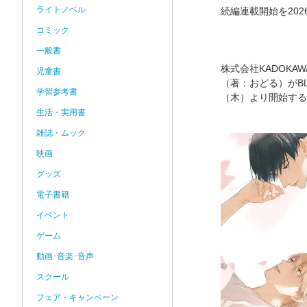
ライトノベル
続編連載開始を202
コミック
一般書
株式会社KADOKA
児童書
（著：おどる）がB
学習参考書
（木）より開始する
生活・実用書
雑誌・ムック
映画
グッズ
電子書籍
イベント
ゲーム
動画･音楽･音声
スクール
フェア・キャンペーン