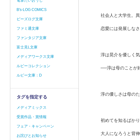
電撃だいおうじ
B's-LOG COMICS
社会人と大学生。異
ビーズログ文庫
恋愛には発展しなさ
ファミ通文庫
ファンタジア文庫
富士見L文庫
淳は晃介を優しく気
メディアワークス文庫
ルビーコレクション
──淳は母のことが
ルビー文庫：D
淳の優しさは母のた
タグを指定する
メディアミックス
受賞作品・賞情報
初めてを知るばかり
フェア・キャンペーン
大人になろうと背伸
お詫びとお知らせ