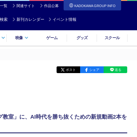
一覧
関連サイト
作品公募
KADOKAWA GROUP INFO
検索
新刊カレンダー
イベント情報
映像
ゲーム
グッズ
スクール
ポスト
シェア
送る
グ教室」に、AI時代を勝ち抜くための新規動画2本を