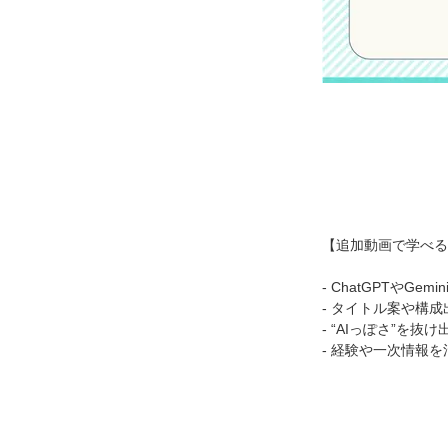
【追加動画で学べる
- ChatGPTやG
- タイトル案や構
- “AIっぽさ”を
- 経験や一次情報