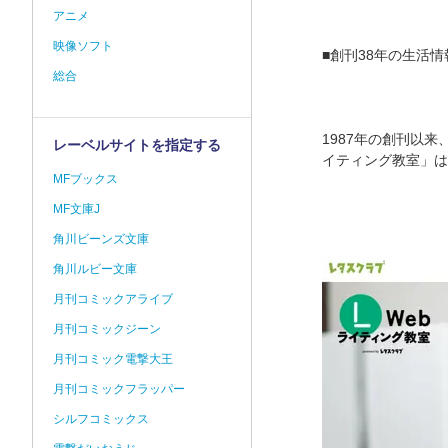
アニメ
映像ソフト
■創刊38年の生活
総合
1987年の創刊以
レーベルサイトを指定する
イティング教室」は
MFブックス
MF文庫J
角川ビーンズ文庫
角川ルビー文庫
月刊コミックアライブ
月刊コミックジーン
月刊コミック電撃大王
月刊コミックフラッパー
シルフコミックス