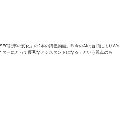
SEO記事の変化」の2本の講義動画。昨今のAIの台頭によりWe
ライターにとって優秀なアシスタントになる」という視点のも