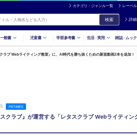
カテゴリ・ジャンル一覧
レーベル
検索
詳細
一般書
児童書
学習参考書
生活
実用
雑誌
ムック
・
・
クラブ Webライティング教室」に、AI時代を勝ち抜くための新規動画2本を追加！
日
PRTIMES
タスクラブ』が運営する「レタスクラブ Webライティン