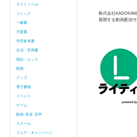
ライトノベル
株式会社KADOKA
コミック
展開する動画配信サ
一般書
児童書
学習参考書
生活・実用書
雑誌・ムック
映画
グッズ
電子書籍
イベント
ゲーム
動画･音楽･音声
スクール
フェア・キャンペーン