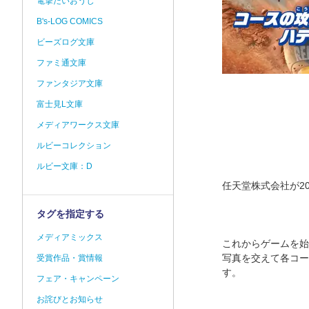
電撃だいおうじ
B's-LOG COMICS
ビーズログ文庫
ファミ通文庫
ファンタジア文庫
富士見L文庫
メディアワークス文庫
ルビーコレクション
ルビー文庫：D
任天堂株式会社が202
タグを指定する
メディアミックス
これからゲームを始
写真を交えて各コー
受賞作品・賞情報
す。
フェア・キャンペーン
お詫びとお知らせ