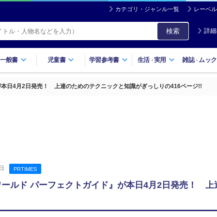
カテゴリ・ジャンル一覧
レーベル
検索
詳細
一般書
児童書
学習参考書
生活
実用
雑誌
ムック
・
・
本日4月2日発売！ 上達のためのテクニックと知識がぎっしりの416ページ!!
日
PRTIMES
ワールド パーフェクトガイド』が本日4月2日発売！ 上