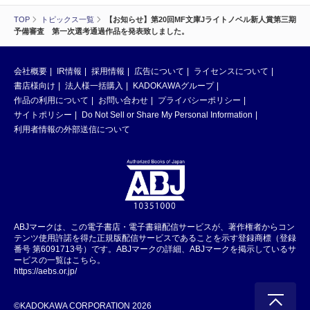
TOP
トピックス一覧
【お知らせ】第20回MF文庫Jライトノベル新人賞第三期
予備審査 第一次選考通過作品を発表致しました。
会社概要
IR情報
採用情報
広告について
ライセンスについて
書店様向け
法人様一括購入
KADOKAWAグループ
作品の利用について
お問い合わせ
プライバシーポリシー
サイトポリシー
Do Not Sell or Share My Personal Information
利用者情報の外部送信について
ABJマークは、この電子書店・電子書籍配信サービスが、著作権者からコン
テンツ使用許諾を得た正規版配信サービスであることを示す登録商標（登録
番号 第6091713号）です。ABJマークの詳細、ABJマークを掲示しているサ
ービスの一覧はこちら。
https://aebs.or.jp/
©KADOKAWA CORPORATION 2026