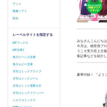
アニメ
映像ソフト
総合
レーベルサイトを指定する
みなさんこんにち
MFブックス
今月は、細音啓プロ
MF文庫J
うこそ実力至上主義
集記事などを紹介し
角川ビーンズ文庫
角川ルビー文庫
月刊コミックアライブ
豪華付録！ 『よう
月刊コミックジーン
月刊コミック電撃大王
月刊コミックフラッパー
シルフコミックス