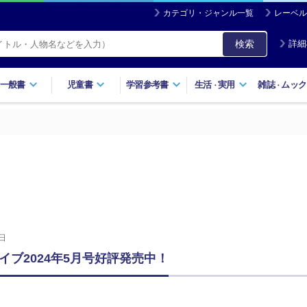
カテゴリ・ジャンル一覧
レーベル
検索
詳細
一般書
児童書
学習参考書
生活
実用
雑誌
ムック
・
・
日
イブ2024年5月号好評発売中！