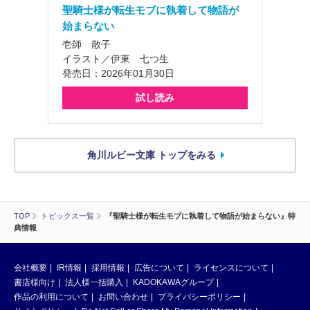
聖騎士様が転生モブに執着して物語が
始まらない
壱師 散子
イラスト／伊東 七つ生
発売日：2026年01月30日
試し読み
角川ルビー文庫 トップをみる
TOP
トピックス一覧
『聖騎士様が転生モブに執着して物語が始まらない』特
典情報
会社概要
IR情報
採用情報
広告について
ライセンスについて
書店様向け
法人様一括購入
KADOKAWAグループ
作品の利用について
お問い合わせ
プライバシーポリシー