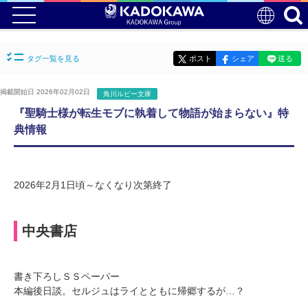
タグ一覧を見る
ポスト
シェア
送る
掲載開始日 2026年02月02日
角川ルビー文庫
『聖騎士様が転生モブに執着して物語が始まらない』特
典情報
2026年2月1日頃～なくなり次第終了
中央書店
書き下ろしＳＳペーパー
本編後日談。セルジュはライとともに帰郷するが…？