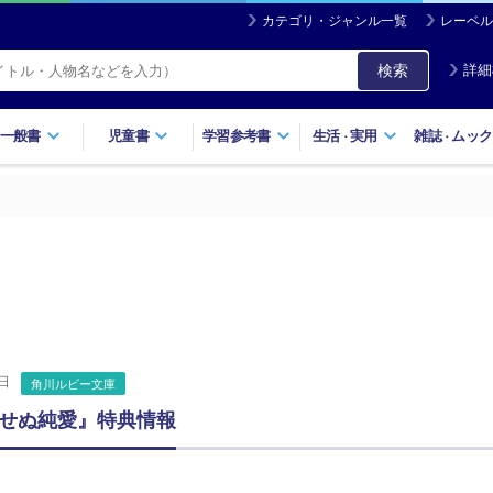
カテゴリ・ジャンル一覧
レーベル
検索
詳細
一般書
児童書
学習参考書
生活
実用
雑誌
ムック
・
・
日
角川ルビー文庫
せぬ純愛』特典情報