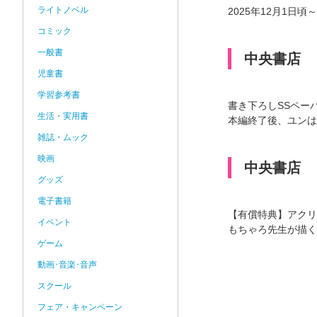
ライトノベル
2025年12月1日
コミック
一般書
中央書店
児童書
学習参考書
書き下ろしSSペー
生活・実用書
本編終了後、ユンは
雑誌・ムック
映画
中央書店
グッズ
電子書籍
【有償特典】アクリ
イベント
もちゃろ先生が描く
ゲーム
動画･音楽･音声
スクール
フェア・キャンペーン