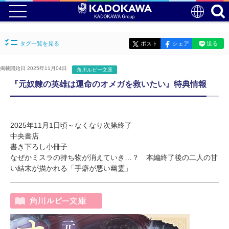
タグ一覧を見る
ポスト
シェア
送る
掲載開始日 2025年11月04日
角川ルビー文庫
『元奴隷の英雄は運命のオメガを救いたい』特典情報
2025年11月1日頃～なくなり次第終了
中央書店
書き下ろし小冊子
なぜかミスラの持ち物が消えていき…？ 本編終了後の二人の甘
い結末が描かれる「手癖が悪い幽霊」