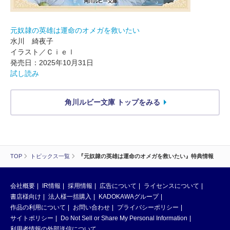
元奴隷の英雄は運命のオメガを救いたい
水川 綺夜子
イラスト／Ｃｉｅｌ
発売日：2025年10月31日
試し読み
角川ルビー文庫 トップをみる
TOP
トピックス一覧
『元奴隷の英雄は運命のオメガを救いたい』特典情報
会社概要
IR情報
採用情報
広告について
ライセンスについて
書店様向け
法人様一括購入
KADOKAWAグループ
作品の利用について
お問い合わせ
プライバシーポリシー
サイトポリシー
Do Not Sell or Share My Personal Information
利用者情報の外部送信について