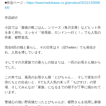
■作品ページ：
https://www.kadokawa.co.jp/product/3222120008
64/
作品紹介
小説では「最後の晩ごはん」シリーズ（角川文庫）などヒット作
を多く持ち、エッセイ『祖母姫、ロンドンへ行く！』でも人気の
作家、椹野道流。
現在6匹の猫と暮らし、その日常はＸ（旧Twitter）でも発信さ
れ、人気を博しています。
そしてその大家族での暮らしの始まりは、一匹のお母さん猫から
でした。
この本では、孤高のお母さん猫「とびちゃん」、そして彼女の子
供たちとの出会いと、Xでも大人気の末っ子「ちびすけ」の登
場、そしてみんなが「家族」になるまでの様子が丁寧に描かれて
います。
警戒心の強い野良猫だったとびちゃんが、椹野さんを信用し家猫