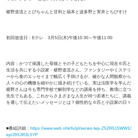
椹野道流ととびちゃんと甘利と福本と波多野と実井とちびすけ
初回放送日：Eテレ 3月5日(木)午後10:30～午後11:00
内容：かつて保護した母猫とその子どもたちを中心に現在６匹と
生活を共にする小説家・椹野道流さん。ファンタジーやミステリ
ーから食のエッセイまで幅広く手掛けるが、確かな人間観察から
人々の心の機微を細やかに描き続けている。実は法医学を学んだ
椹野さんは今も専門学校で解剖学などの講座を持ち、教壇に立つ
先生でもある。これからさまざまな人生が待つ若者たちに、講義
を通して伝えたいメッセージとは？個性的な６匹と小説家の日々
■番組詳細：
https://www.web.nhk/tv/pl/series-tep-Z52R515WW1/
ep/J9XJR3L5YP