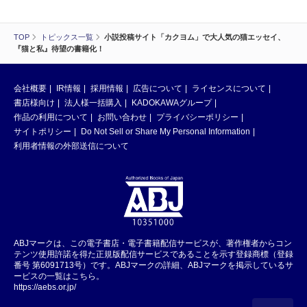
TOP
トピックス一覧
小説投稿サイト「カクヨム」で大人気の猫エッセイ、
『猫と私』待望の書籍化！
会社概要
IR情報
採用情報
広告について
ライセンスについて
書店様向け
法人様一括購入
KADOKAWAグループ
作品の利用について
お問い合わせ
プライバシーポリシー
サイトポリシー
Do Not Sell or Share My Personal Information
利用者情報の外部送信について
ABJマークは、この電子書店・電子書籍配信サービスが、著作権者からコン
テンツ使用許諾を得た正規版配信サービスであることを示す登録商標（登録
番号 第6091713号）です。ABJマークの詳細、ABJマークを掲示しているサ
ービスの一覧はこちら。
https://aebs.or.jp/