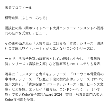
著者プロフィール
椹野道流（ふしの みちる）
講談社の第３回ホワイトハート大賞エンターテインメント小説部
門の佳作を受賞しデビュー。
その後発売された『人買奇談』に始まる「奇談」シリーズ（講談
社Ｘ文庫ホワイトハート）が人気となりロングシリーズに。
一方で、法医学教室の監察医としての経験も生かし、「鬼籍通
覧」シリーズ（講談社文庫）など監察医もののミステリも発表。
著書に「モンスターと食卓を」シリーズ、「ローウェル骨董店の
事件簿」シリーズ、「妖魔と下僕の契約条件」シリーズ（すべて
角川文庫）、「貴族探偵エドワード」シリーズ（角川ビーンズ文
庫）など多数。エッセイ『祖母姫、ロンドンへ行く！』（小学
館）で楽天Kobo電子書籍Award 2024 書籍・写真集部門の楽天
Kobo特別賞を受賞。