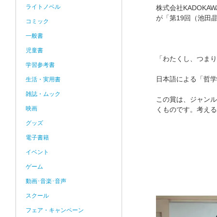
ライトノベル
株式会社KADOK
が「第19回（池田
コミック
一般書
児童書
「わたくし、つまりN
学習参考書
日本語による「哲学
生活・実用書
雑誌・ムック
この賞は、ジャンル
映画
くものです。考える
グッズ
電子書籍
イベント
ゲーム
動画･音楽･音声
スクール
フェア・キャンペーン