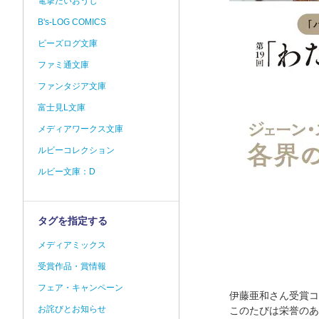
電撃だいおうじ
B's-LOG COMICS
ビーズログ文庫
ファミ通文庫
ファンタジア文庫
富士見L文庫
メディアワークス文庫
ルビーコレクション
ルビー文庫：D
タグを指定する
メディアミックス
受賞作品・賞情報
フェア・キャンペーン
伊藤亜和さん受賞コ
お詫びとお知らせ
このたびは栄誉のあ