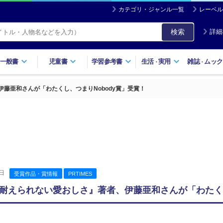
カテゴリ・ジャンル一覧
レーベル
検索
詳細
一般書
児童書
学習参考書
生活
実用
雑誌
ムック
・
・
藤亜和さんが「わたくし、つまりNobody賞」受賞！
日
受賞作品・賞情報
PRTIMES
耐えられない愛おしさ』著者、伊藤亜和さんが「わたくし