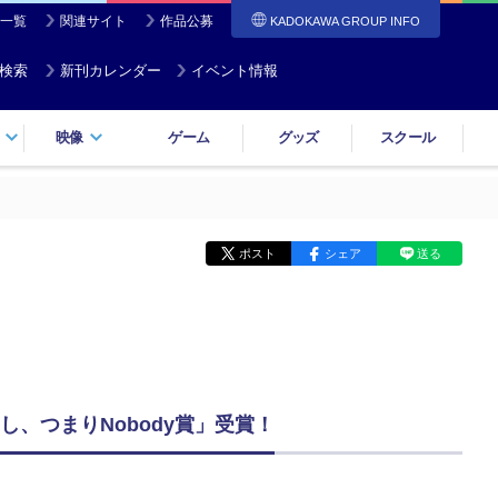
一覧
関連サイト
作品公募
KADOKAWA GROUP INFO
検索
新刊カレンダー
イベント情報
映像
ゲーム
グッズ
スクール
ポスト
シェア
送る
、つまりNobody賞」受賞！