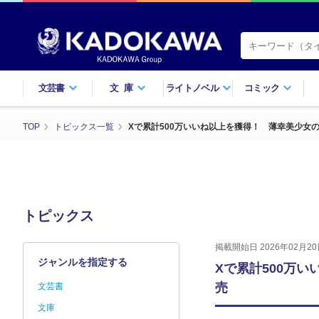
文芸書
文庫
ライトノベル
コミック
TOP
トピックス一覧
Xで累計500万いいね以上を獲得！ 薄幸美少女の
トピックス
掲載開始日 2026年02月20
ジャンルを指定する
Xで累計500万
売
文芸書
文庫