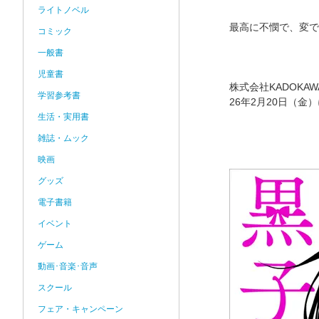
ライトノベル
最高に不憫で、変で
コミック
一般書
児童書
株式会社KADOKA
学習参考書
26年2月20日（金
生活・実用書
雑誌・ムック
映画
グッズ
電子書籍
イベント
ゲーム
動画･音楽･音声
スクール
フェア・キャンペーン