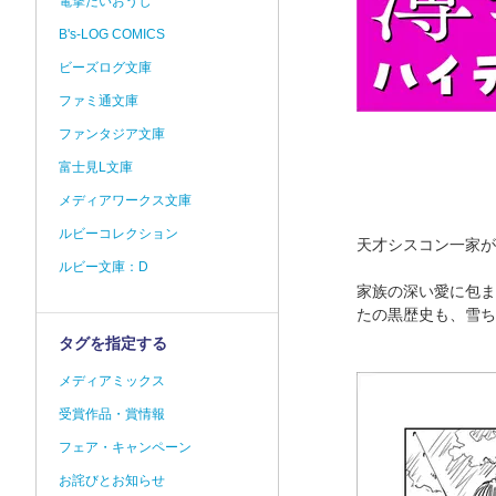
電撃だいおうじ
B's-LOG COMICS
ビーズログ文庫
ファミ通文庫
ファンタジア文庫
富士見L文庫
メディアワークス文庫
ルビーコレクション
天才シスコン一家が
ルビー文庫：D
家族の深い愛に包ま
たの黒歴史も、雪ち
タグを指定する
メディアミックス
受賞作品・賞情報
フェア・キャンペーン
お詫びとお知らせ