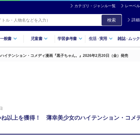
カテゴリ・ジャンル一覧
レーベル
検索
詳細
一般書
児童書
学習参考書
生活
実用
雑誌
ムック
・
・
ハイテンション・コメディ漫画『黒子ちゃん。』2026年2月20日（金）発売
日
いいね以上を獲得！ 薄幸美少女のハイテンション・コメデ