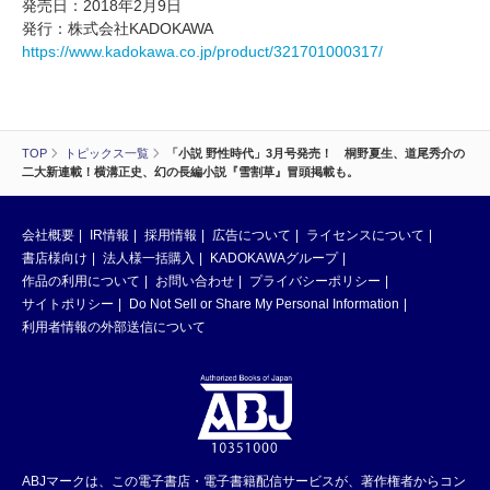
発売日：2018年2月9日
発行：株式会社KADOKAWA
https://www.kadokawa.co.jp/product/321701000317/
TOP
トピックス一覧
「小説 野性時代」3月号発売！ 桐野夏生、道尾秀介の
二大新連載！横溝正史、幻の長編小説『雪割草』冒頭掲載も。
会社概要
IR情報
採用情報
広告について
ライセンスについて
書店様向け
法人様一括購入
KADOKAWAグループ
作品の利用について
お問い合わせ
プライバシーポリシー
サイトポリシー
Do Not Sell or Share My Personal Information
利用者情報の外部送信について
ABJマークは、この電子書店・電子書籍配信サービスが、著作権者からコン