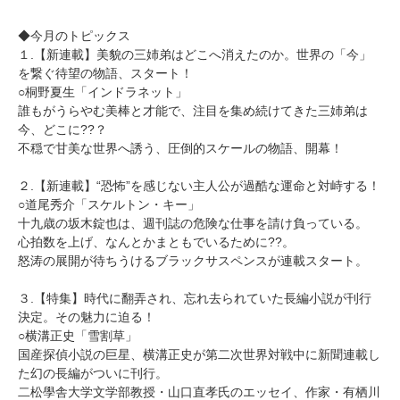
◆今月のトピックス
１.【新連載】美貌の三姉弟はどこへ消えたのか。世界の「今」
を繋ぐ待望の物語、スタート！
○桐野夏生「インドラネット」
誰もがうらやむ美棒と才能で、注目を集め続けてきた三姉弟は
今、どこに??？
不穏で甘美な世界へ誘う、圧倒的スケールの物語、開幕！
２.【新連載】“恐怖”を感じない主人公が過酷な運命と対峙する！
○道尾秀介「スケルトン・キー」
十九歳の坂木錠也は、週刊誌の危険な仕事を請け負っている。
心拍数を上げ、なんとかまともでいるために??。
怒涛の展開が待ちうけるブラックサスペンスが連載スタート。
３.【特集】時代に翻弄され、忘れ去られていた長編小説が刊行
決定。その魅力に迫る！
○横溝正史「雪割草」
国産探偵小説の巨星、横溝正史が第二次世界対戦中に新聞連載し
た幻の長編がついに刊行。
二松學舎大学文学部教授・山口直孝氏のエッセイ、作家・有栖川