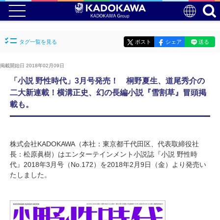
タグ一覧を見る
ポスト
シェア
送る
掲載開始日 2018年02月09日
「小説 野性時代」3月号発売！ 桐野夏生、道尾秀介の
二大新連載！横溝正史、幻の長編小説『雪割草』冒頭掲
載も。
株式会社KADOKAWA（本社：東京都千代田区、代表取締役社
長：松原眞樹）はエンターテインメント小説誌『小説 野性時
代』2018年3月号（No.172）を2018年2月9日（金）より発売い
たしました。