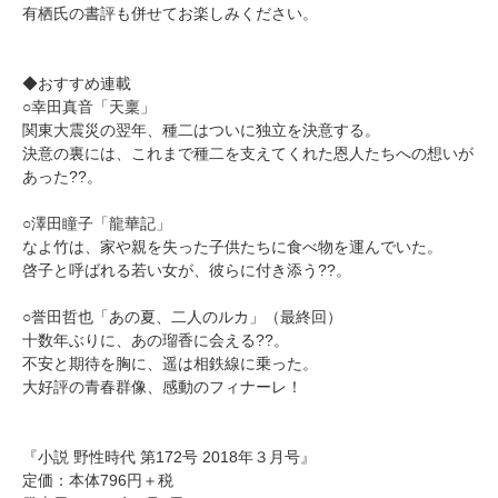
有栖氏の書評も併せてお楽しみください。
◆おすすめ連載
○幸田真音「天稟」
関東大震災の翌年、種二はついに独立を決意する。
決意の裏には、これまで種二を支えてくれた恩人たちへの想いが
あった??。
○澤田瞳子「龍華記」
なよ竹は、家や親を失った子供たちに食べ物を運んでいた。
啓子と呼ばれる若い女が、彼らに付き添う??。
○誉田哲也「あの夏、二人のルカ」（最終回）
十数年ぶりに、あの瑠香に会える??。
不安と期待を胸に、遥は相鉄線に乗った。
大好評の青春群像、感動のフィナーレ！
『小説 野性時代 第172号 2018年３月号』
定価：本体796円＋税