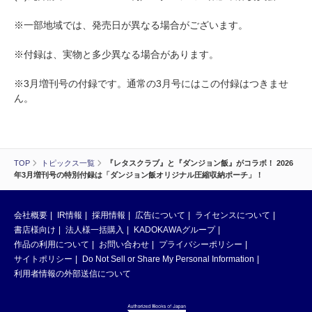
※一部地域では、発売日が異なる場合がございます。
※付録は、実物と多少異なる場合があります。
※3月増刊号の付録です。通常の3月号にはこの付録はつきませ
ん。
TOP
トピックス一覧
『レタスクラブ』と『ダンジョン飯』がコラボ！ 2026
年3月増刊号の特別付録は「ダンジョン飯オリジナル圧縮収納ポーチ」！
会社概要
IR情報
採用情報
広告について
ライセンスについて
書店様向け
法人様一括購入
KADOKAWAグループ
作品の利用について
お問い合わせ
プライバシーポリシー
サイトポリシー
Do Not Sell or Share My Personal Information
利用者情報の外部送信について