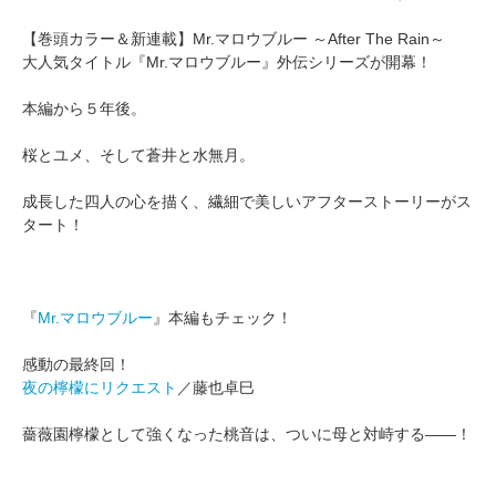
【巻頭カラー＆新連載】Mr.マロウブルー ～After The Rain～
大人気タイトル『Mr.マロウブルー』外伝シリーズが開幕！
本編から５年後。
桜とユメ、そして蒼井と水無月。
成長した四人の心を描く、繊細で美しいアフターストーリーがス
タート！
『
Mr.マロウブルー
』本編もチェック！
感動の最終回！
夜の檸檬にリクエスト
／藤也卓巳
薔薇園檸檬として強くなった桃音は、ついに母と対峙する――！