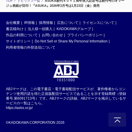
TOP
トピックス一覧
ASUKA創刊４０＋１周年突入記念号は創刊号のオマー
ジュ表紙が目印！『ASUKA』2026年3月号は1月23日（金）発売
会社概要
IR情報
採用情報
広告について
ライセンスについて
書店様向け
法人様一括購入
KADOKAWAグループ
作品の利用について
お問い合わせ
プライバシーポリシー
サイトポリシー
Do Not Sell or Share My Personal Information
利用者情報の外部送信について
ABJマークは、この電子書店・電子書籍配信サービスが、著作権者からコン
テンツ使用許諾を得た正規版配信サービスであることを示す登録商標（登録
番号 第6091713号）です。ABJマークの詳細、ABJマークを掲示しているサ
ービスの一覧はこちら。
https://aebs.or.jp/
©KADOKAWA CORPORATION 2026