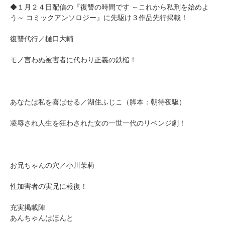
◆１月２４日配信の『復讐の時間です ～これから私刑を始めよ
う～ コミックアンソロジー』に先駆け３作品先行掲載！
復讐代行／樋口大輔
モノ言わぬ被害者に代わり正義の鉄槌！
あなたは私を喜ばせる／湖住ふじこ（脚本：朝待夜駆）
凌辱され人生を狂わされた女の一世一代のリベンジ劇！
お兄ちゃんの穴／小川茉莉
性加害者の実兄に報復！
充実掲載陣
あんちゃんはほんと