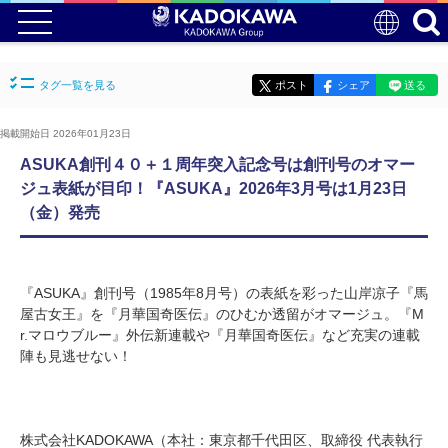
タグ一覧を見る
ポスト
シェア
送る
掲載開始日 2026年01月23日
ASUKA創刊４０＋１周年突入記念号は創刊号のオマー
ジュ表紙が目印！『ASUKA』2026年3月号は1月23日
（金）発売
『ASUKA』創刊号（1985年8月号）の表紙を彩った山岸凉子『馬
屋古女王』を『月華国奇医伝』のひむか透留がオマージュ。『M
r.マロウブルー』外伝新連載や『月華国奇医伝』など充実の連載
陣も見逃せない！
株式会社KADOKAWA（本社：東京都千代田区、取締役 代表執行