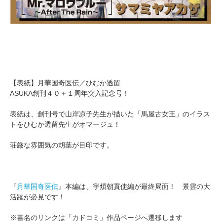
【表紙】月華国奇医伝／ひむか透留
ASUKA創刊４０＋１周年突入記念号！
表紙は、創刊号で山岸凉子先生が描いた「馬屋古女王」のイラス
トをひむか透留先生がオマージュ！
荘厳な雰囲気の胡葉が目印です。
『
月華国奇医伝
』本編は、宇煩朝貢使編が最終局面！ 景雲の大
活躍が必見です！
※書名のリンクは「カドコミ」作品ページへ遷移します