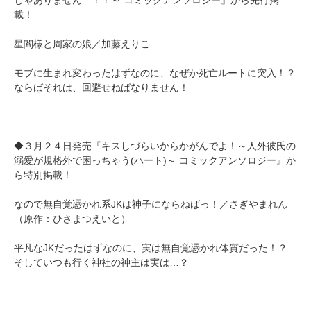
じゃありません…！！～ コミックアンソロジー』から先行掲
載！
星閻様と周家の娘／加藤えりこ
モブに生まれ変わったはずなのに、なぜか死亡ルートに突入！？
ならばそれは、回避せねばなりません！
◆３月２４日発売『キスしづらいからかがんでよ！～人外彼氏の
溺愛が規格外で困っちゃう(ハート)～ コミックアンソロジー』か
ら特別掲載！
なので無自覚憑かれ系JKは神子にならねばっ！／さぎやまれん
（原作：ひさまつえいと）
平凡なJKだったはずなのに、実は無自覚憑かれ体質だった！？
そしていつも行く神社の神主は実は…？