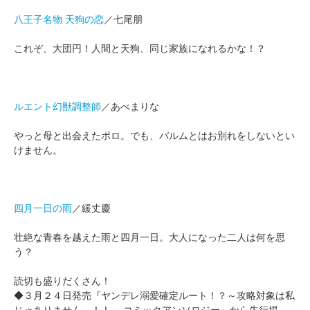
八王子名物 天狗の恋
／七尾朋
これぞ、大団円！人間と天狗、同じ家族になれるかな！？
ルエント幻獣調整師
／あべまりな
やっと母と出会えたポロ。でも、バルムとはお別れをしないとい
けません。
四月一日の雨
／緩丈慶
壮絶な青春を越えた雨と四月一日。大人になった二人は何を思
う？
読切も盛りだくさん！
◆３月２４日発売『ヤンデレ溺愛確定ルート！？～攻略対象は私