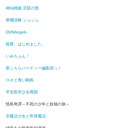
神仙桃娘 宮廷の贄
華燭演舞 シュシュ
DDNAngels
怪異、はじめました。
いみちぇん！
新こちらパーティー編集部っ！
ロネと青い駒鳥
平安医学少女異聞
怪島奇譚～不死の少年と妖猫の旅～
非魔法少女と即席魔法