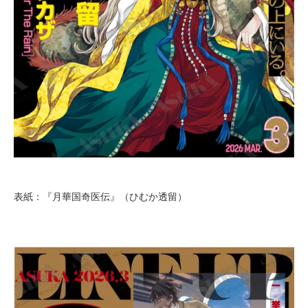
表紙：『月華国奇医伝』（ひむか透留）