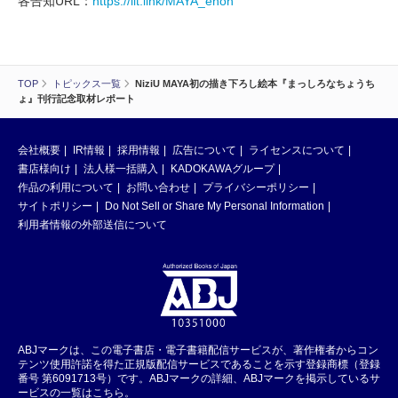
各告知URL：
https://lit.link/MAYA_ehon
TOP
トピックス一覧
NiziU MAYA初の描き下ろし絵本『まっしろなちょうち
ょ』刊行記念取材レポート
会社概要
IR情報
採用情報
広告について
ライセンスについて
書店様向け
法人様一括購入
KADOKAWAグループ
作品の利用について
お問い合わせ
プライバシーポリシー
サイトポリシー
Do Not Sell or Share My Personal Information
利用者情報の外部送信について
ABJマークは、この電子書店・電子書籍配信サービスが、著作権者からコン
テンツ使用許諾を得た正規版配信サービスであることを示す登録商標（登録
番号 第6091713号）です。ABJマークの詳細、ABJマークを掲示しているサ
ービスの一覧はこちら。