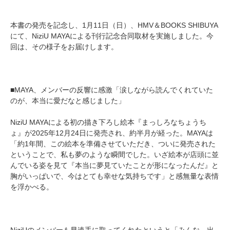
本書の発売を記念し、1月11日（日）、HMV＆BOOKS SHIBUYA
にて、NiziU MAYAによる刊行記念合同取材を実施しました。今
回は、その様子をお届けします。
■MAYA、メンバーの反響に感激「涙しながら読んでくれていた
のが、本当に愛だなと感じました」
NiziU MAYAによる初の描き下ろし絵本『まっしろなちょうち
ょ』が2025年12月24日に発売され、約半月が経った。MAYAは
「約1年間、この絵本を準備させていただき、ついに発売された
ということで、私も夢のような瞬間でした。いざ絵本が店頭に並
んでいる姿を見て『本当に夢見ていたことが形になったんだ』と
胸がいっぱいで、今はとても幸せな気持ちです」と感無量な表情
を浮かべる。
NiziUのメンバーも早速手に取ってくれたというと「みんな、出