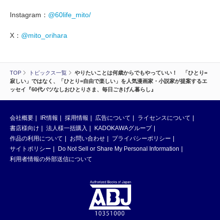
Instagram：
@60life_mito/
X：
@mito_orihara
TOP
トピックス一覧
やりたいことは何歳からでもやっていい！ 「ひとり=
寂しい」ではなく、「ひとり=自由で楽しい」を人気漫画家・小説家が提案するエ
ッセイ『60代バツなしおひとりさま、毎日ごきげん暮らし』
会社概要
IR情報
採用情報
広告について
ライセンスについて
書店様向け
法人様一括購入
KADOKAWAグループ
作品の利用について
お問い合わせ
プライバシーポリシー
サイトポリシー
Do Not Sell or Share My Personal Information
利用者情報の外部送信について