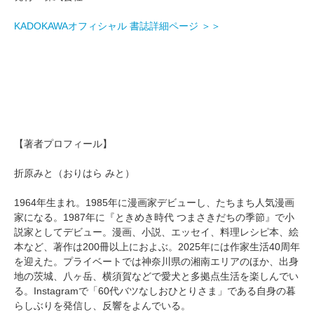
KADOKAWAオフィシャル 書誌詳細ページ ＞＞
【著者プロフィール】
折原みと（おりはら みと）
1964年生まれ。1985年に漫画家デビューし、たちまち人気漫画
家になる。1987年に『ときめき時代 つまさきだちの季節』で小
説家としてデビュー。漫画、小説、エッセイ、料理レシピ本、絵
本など、著作は200冊以上におよぶ。2025年には作家生活40周年
を迎えた。プライベートでは神奈川県の湘南エリアのほか、出身
地の茨城、八ヶ岳、横須賀などで愛犬と多拠点生活を楽しんでい
る。Instagramで「60代バツなしおひとりさま」である自身の暮
らしぶりを発信し、反響をよんでいる。