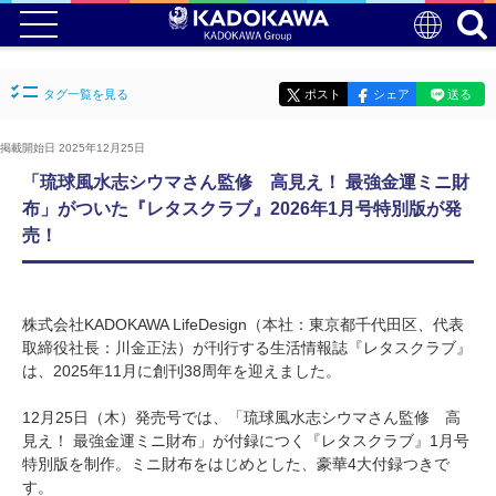
タグ一覧を見る
ポスト
シェア
送る
掲載開始日 2025年12月25日
「琉球風水志シウマさん監修 高見え！ 最強金運ミニ財
布」がついた『レタスクラブ』2026年1月号特別版が発
売！
株式会社KADOKAWA LifeDesign（本社：東京都千代田区、代表
取締役社長：川金正法）が刊行する生活情報誌『レタスクラブ』
は、2025年11月に創刊38周年を迎えました。
12月25日（木）発売号では、「琉球風水志シウマさん監修 高
見え！ 最強金運ミニ財布」が付録につく『レタスクラブ』1月号
特別版を制作。ミニ財布をはじめとした、豪華4大付録つきで
す。