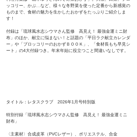
ッコリー、かぶ…など、様々な冬野菜を使った定番から新感覚の
ものまで、食材の魅力を生かしたおかずをたっぷりご紹介しま
す！
付録は「琉球風水志シウマさん監修 高見え！ 最強金運ミニ財
布」のほか、献立に悩まない！と話題の「平日ラク献立カレンダ
ー」や「ブロッコリーのおかずＢＯＯＫ」、「食材長もち早見シ
ート」の4大付録つき。年末年始に役立つこと間違いなしです。
タイトル：レタスクラブ 2026年1月号特別版
特別付録「琉球風水志シウマさん監修 高見え！ 最強金運ミニ
財布」
〈主素材〉合成皮革（PVCレザー）、ポリエステル、合金