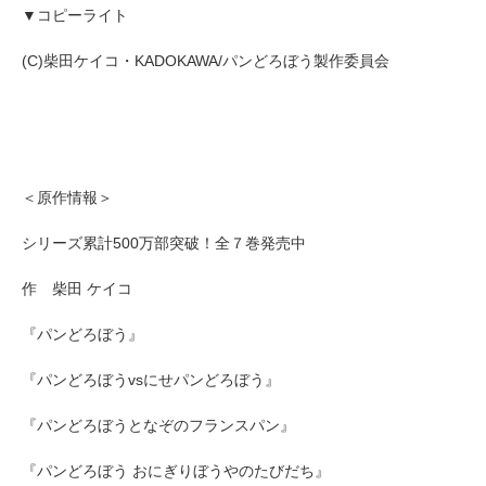
▼コピーライト
(C)柴田ケイコ・KADOKAWA/パンどろぼう製作委員会
＜原作情報＞
シリーズ累計500万部突破！全７巻発売中
作 柴田 ケイコ
『パンどろぼう』
『パンどろぼうvsにせパンどろぼう』
『パンどろぼうとなぞのフランスパン』
『パンどろぼう おにぎりぼうやのたびだち』