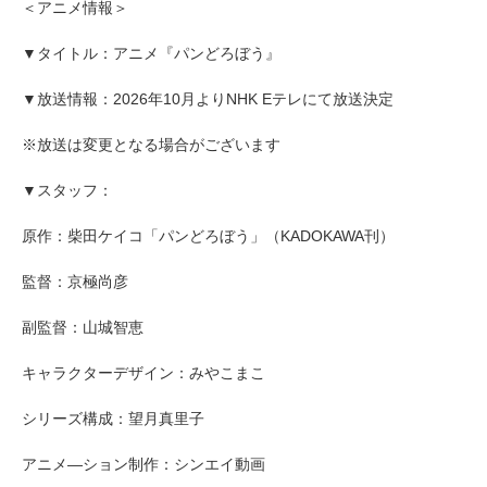
＜アニメ情報＞
▼タイトル：アニメ『パンどろぼう』
▼放送情報：2026年10月よりNHK Eテレにて放送決定
※放送は変更となる場合がございます
▼スタッフ：
原作：柴田ケイコ「パンどろぼう」（KADOKAWA刊）
監督：京極尚彦
副監督：山城智恵
キャラクターデザイン：みやこまこ
シリーズ構成：望月真里子
アニメ―ション制作：シンエイ動画