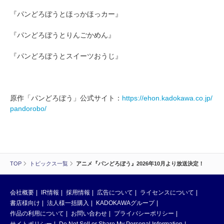
『パンどろぼうとほっかほっカー』
『パンどろぼうとりんごかめん』
『パンどろぼうとスイーツおうじ』
原作「パンどろぼう」公式サイト：
https://ehon.kadokawa.co.jp/
pandorobo/
TOP
トピックス一覧
アニメ『パンどろぼう』2026年10月より放送決定！
会社概要
IR情報
採用情報
広告について
ライセンスについて
書店様向け
法人様一括購入
KADOKAWAグループ
作品の利用について
お問い合わせ
プライバシーポリシー