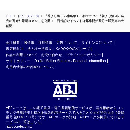
TOP
トピックス一覧
『花より男子』神尾葉子、初エッセイ『花より漫画』発
売に寄せた最新コメントを公開！ 刊行記念イベントは募集開始数分で即完売の大
盛況
会社概要
IR情報
採用情報
広告について
ライセンスについて
書店様向け
法人様一括購入
KADOKAWAグループ
作品の利用について
お問い合わせ
プライバシーポリシー
サイトポリシー
Do Not Sell or Share My Personal Information
利用者情報の外部送信について
ABJマークは、この電子書店・電子書籍配信サービスが、著作権者からコン
テンツ使用許諾を得た正規版配信サービスであることを示す登録商標（登録
番号 第6091713号）です。ABJマークの詳細、ABJマークを掲示しているサ
ービスの一覧はこちら。
https://aebs.or.jp/