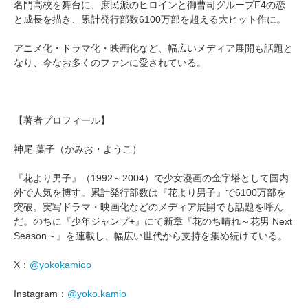
名門高校を舞台に、庶民派のヒロインと御曹司グループF4の恋
と成長を描き、累計発行部数6100万部を超える大ヒット作に。
アニメ化・ドラマ化・映画化など、幅広いメディア展開も話題と
なり、今なお多くのファンに愛されている。
【著者プロフィール】
神尾 葉子（かみお・ようこ）
『花より男子』（1992～2004）で少女漫画の金字塔として国内
外で人気を博す。累計発行部数は『花より男子』で6100万部を
突破。実写ドラマ・映画化などのメディア展開でも話題を呼ん
だ。のちに『少年ジャンプ+』にて新章『花のち晴れ～花男 Next
Season～』を連載し、幅広い世代から支持を集め続けている。
X：
@yokokamioo
Instagram：
@yoko.kamio