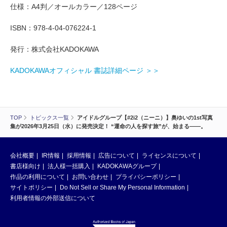
仕様：A4判／オールカラー／128ページ
ISBN：978-4-04-076224-1
発行：株式会社KADOKAWA
KADOKAWAオフィシャル 書誌詳細ページ ＞＞
TOP
トピックス一覧
アイドルグループ【#2i2（ニーニ）】奥ゆいの1st写真
集が2026年3月25日（水）に発売決定！ “運命の人を探す旅”が、始まる――。
会社概要
IR情報
採用情報
広告について
ライセンスについて
書店様向け
法人様一括購入
KADOKAWAグループ
作品の利用について
お問い合わせ
プライバシーポリシー
サイトポリシー
Do Not Sell or Share My Personal Information
利用者情報の外部送信について