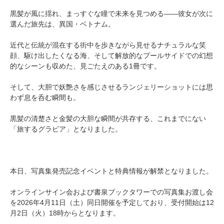
黒髪が風に揺れ、まっすぐな瞳で未来を見つめる――彼女が次に
選んだ旅先は、異国・ベトナム。
近代と伝統が混在する街中を歩きながら見せるナチュラルな笑
顔、駆け出したくなる海、そして解放的なプールサイドでの幻想
的なシーンも収めた、見ごたえのある1冊です。
そして、大胆で妖艶さを感じさせるランジェリーショットには思
わず息を呑む瞬間も。
黒髪の清楚さと金髪の大胆な瞬間が共存する、これまでにない
「旅するグラビア」となりました。
本日、写真集発売記念イベントと特典情報が解禁となりました。
オンラインサイン会および書泉ブックタワーでの写真集お渡し会
を2026年4月11日（土）同日開催を予定しており、受付開始は12
月2日（火）18時からとなります。