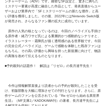
ンチャーゲーム（ADV）です。緻密なSF設定と、驚きに満ちた
ミステリー要素が高度に融合した作品として、発表直後からユー
ザーおよび業界内で「SFミステリーゲームの新たな傑作」と高
い評価を獲得しました。その後、2022年にはNintendo Switch版
が発売され、さらなるファン層の拡大に成功しています。
原作の人気の核となっているのは、今回のノベライズも手掛け
る原作者・緒乃ワサビ氏による重層的かつ感動的なシナリオと、
イラストレーター・霜降氏が描く透明感のある世界観です。今回
の完全公式ノベライズは、ゲームで感動を体験した既存ファンは
もちろん、その高い評価から興味を持った新規層に向けて、物語
の真髄を改めて伝えるものとなります。
■予約殺到の話題作！ 解説は『リゼロ』の長月達平先生！
今作は情報解禁直後より読者からの予約が殺到したことを受
け、初版部数を大幅に増加させての刊行となります。さらに、原
作ゲームのファンを公言されている『Re:ゼロから始める異世界
生活』（MF文庫J／KADOKAWA刊）の著者、長月達平先生によ
る解説文を収録しております。