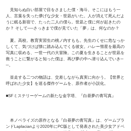
見知らぬ白い部屋で目をさました僕・海斗。そこにはもう一
人、言葉を失った儚げな少女・世凪がいた。人が消えて死んだよ
うに眠る新宿で、たった二人の僕ら。世凪と僕に何が起きたの
か？ そして──さっきまで僕が見ていた「夢」は、何なのか？
夏。高校。教育実習生の桃ノ内すもも。先生のくせに危なっか
しくて、気づけば懐に踏み込んでくる彼女。ハレー彗星を最高の
写真に収める、一世一代の大冒険。この夏を生きることが世凪を
救うことに繋がると知った僕は、再び夢の中へ潜り込んでいき─
─。
並走する二つの物語は、交差しながら真実に向かう。【世界と
呼ばれた少女】を巡る傑作ゲームを、原作者が小説化。
■SFミステリーゲームの新たな金字塔、『白昼夢の青写真』
本ノベライズの原作となる『白昼夢の青写真』は、ゲームブラ
ンドLaplacianより2020年にPC版として発表された美少女アドベ