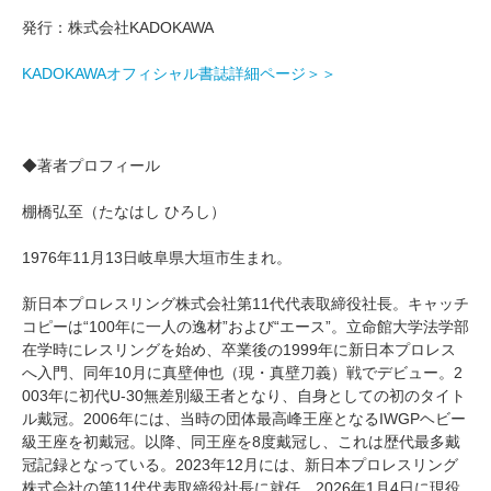
発行：株式会社KADOKAWA
KADOKAWAオフィシャル書誌詳細ページ＞＞
◆著者プロフィール
棚橋弘至（たなはし ひろし）
1976年11月13日岐阜県大垣市生まれ。
新日本プロレスリング株式会社第11代代表取締役社長。キャッチ
コピーは“100年に一人の逸材”および“エース”。立命館大学法学部
在学時にレスリングを始め、卒業後の1999年に新日本プロレス
へ入門、同年10月に真壁伸也（現・真壁刀義）戦でデビュー。2
003年に初代U-30無差別級王者となり、自身としての初のタイト
ル戴冠。2006年には、当時の団体最高峰王座となるIWGPヘビー
級王座を初戴冠。以降、同王座を8度戴冠し、これは歴代最多戴
冠記録となっている。2023年12月には、新日本プロレスリング
株式会社の第11代代表取締役社長に就任。2026年1月4日に現役