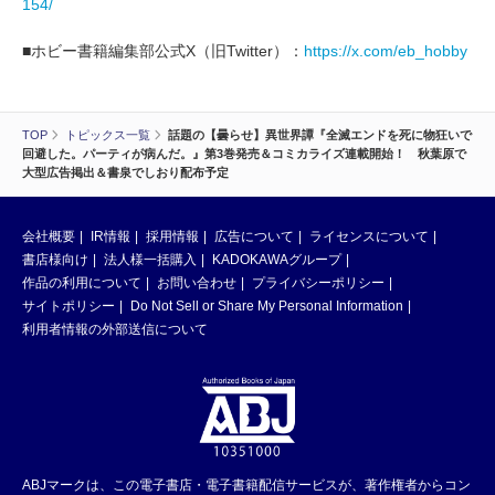
154/
■ホビー書籍編集部公式X（旧Twitter）：
https://x.com/eb_hobby
TOP
トピックス一覧
話題の【曇らせ】異世界譚『全滅エンドを死に物狂いで
回避した。パーティが病んだ。』第3巻発売＆コミカライズ連載開始！ 秋葉原で
大型広告掲出＆書泉でしおり配布予定
会社概要
IR情報
採用情報
広告について
ライセンスについて
書店様向け
法人様一括購入
KADOKAWAグループ
作品の利用について
お問い合わせ
プライバシーポリシー
サイトポリシー
Do Not Sell or Share My Personal Information
利用者情報の外部送信について
ABJマークは、この電子書店・電子書籍配信サービスが、著作権者からコン