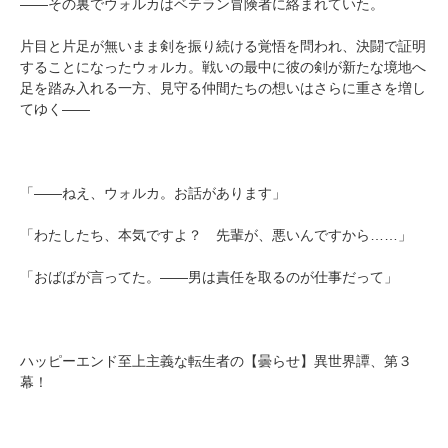
――その裏でウォルカはベテラン冒険者に絡まれていた。
片目と片足が無いまま剣を振り続ける覚悟を問われ、決闘で証明
することになったウォルカ。戦いの最中に彼の剣が新たな境地へ
足を踏み入れる一方、見守る仲間たちの想いはさらに重さを増し
てゆく――
「――ねえ、ウォルカ。お話があります」
「わたしたち、本気ですよ？ 先輩が、悪いんですから……」
「おばばが言ってた。――男は責任を取るのが仕事だって」
ハッピーエンド至上主義な転生者の【曇らせ】異世界譚、第３
幕！