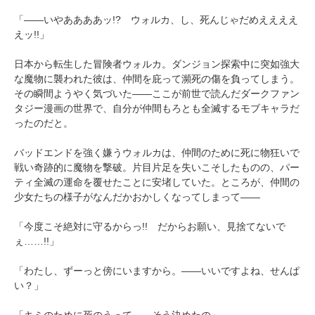
「――いやああああッ!? ウォルカ、し、死んじゃだめええええ
えッ!!」
日本から転生した冒険者ウォルカ。ダンジョン探索中に突如強大
な魔物に襲われた彼は、仲間を庇って瀕死の傷を負ってしまう。
その瞬間ようやく気づいた――ここが前世で読んだダークファン
タジー漫画の世界で、自分が仲間もろとも全滅するモブキャラだ
ったのだと。
バッドエンドを強く嫌うウォルカは、仲間のために死に物狂いで
戦い奇跡的に魔物を撃破。片目片足を失いこそしたものの、パー
ティ全滅の運命を覆せたことに安堵していた。ところが、仲間の
少女たちの様子がなんだかおかしくなってしまって――
「今度こそ絶対に守るからっ!! だからお願い、見捨てないで
ぇ……!!」
「わたし、ずーっと傍にいますから。――いいですよね、せんぱ
い？」
「キミのために死のうって……そう決めたの」