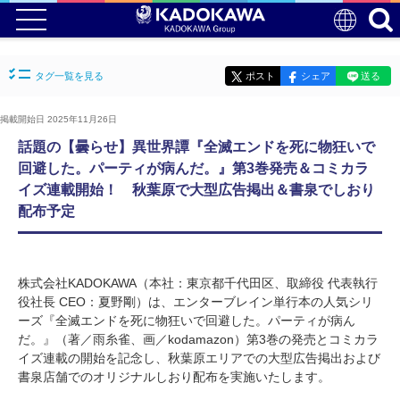
タグ一覧を見る
ポスト
シェア
送る
掲載開始日 2025年11月26日
話題の【曇らせ】異世界譚『全滅エンドを死に物狂いで
回避した。パーティが病んだ。』第3巻発売＆コミカラ
イズ連載開始！ 秋葉原で大型広告掲出＆書泉でしおり
配布予定
株式会社KADOKAWA（本社：東京都千代田区、取締役 代表執行
役社長 CEO：夏野剛）は、エンターブレイン単行本の人気シリ
ーズ『全滅エンドを死に物狂いで回避した。パーティが病ん
だ。』（著／雨糸雀、画／kodamazon）第3巻の発売とコミカラ
イズ連載の開始を記念し、秋葉原エリアでの大型広告掲出および
書泉店舗でのオリジナルしおり配布を実施いたします。