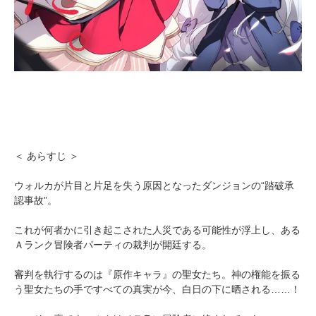
＜ あらすじ ＞
ウォルカが片目と片足を失う原因となったダンジョンの“踏破承
認事故”。
これが何者かに引き起こされた人災である可能性が浮上し、ある
Ａランク冒険者パーティの裁判が開廷する。
審判を執行するのは『原作キャラ』の聖女たち。神の権能を振る
う聖女たちの手ですべての真実が今、白日の下に晒される……！