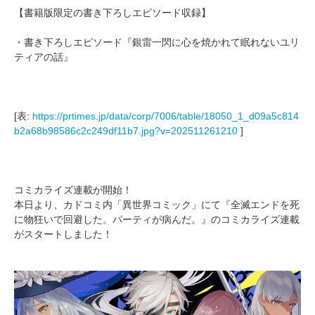
【書籍版限定の書き下ろしエピソード収録】
・書き下ろしエピソード『銀雷一閃に心を焼かれて眠れないユリ
ティアの話』
[表:
https://prtimes.jp/data/corp/7006/table/18050_1_d09a5c814
b2a68b98586c2c249df11b7.jpg?v=202511261210
]
コミカライズ連載が開始！
本日より、カドコミ内「異世界コミック」にて『全滅エンドを死
に物狂いで回避した。パーティが病んだ。』のコミカライズ連載
がスタートしました！