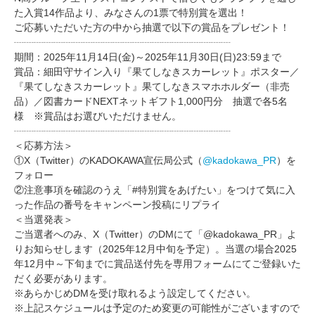
た入賞14作品より、みなさんの1票で特別賞を選出！
ご応募いただいた方の中から抽選で以下の賞品をプレゼント！
┈┈┈┈┈┈┈┈┈┈┈┈┈┈┈┈┈┈┈┈┈┈
期間：2025年11月14日(金)～2025年11月30日(日)23:59まで
賞品：細田守サイン入り『果てしなきスカーレット』ポスター／
『果てしなきスカーレット』果てしなきスマホホルダー（非売
品）／図書カードNEXTネットギフト1,000円分 抽選で各5名
様 ※賞品はお選びいただけません。
┈┈┈┈┈┈┈┈┈┈┈┈┈┈┈┈┈┈┈┈┈┈
＜応募方法＞
①X（Twitter）のKADOKAWA宣伝局公式（
@kadokawa_PR
）を
フォロー
②注意事項を確認のうえ「#特別賞をあげたい」をつけて気に入
った作品の番号をキャンペーン投稿にリプライ
＜当選発表＞
ご当選者へのみ、X（Twitter）のDMにて「@kadokawa_PR」よ
りお知らせします（2025年12月中旬を予定）。当選の場合2025
年12月中～下旬までに賞品送付先を専用フォームにてご登録いた
だく必要があります。
※あらかじめDMを受け取れるよう設定してください。
※上記スケジュールは予定のため変更の可能性がございますので