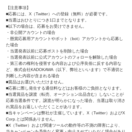
【注意事項】
■応募には、X（Twitter）への登録（無料）が必要です。
■当選はおひとりにつき1口までとなります。
■以下の場合は、応募をお受けできません。
・非公開アカウントの場合
・懸賞応募用アカウントやボット（bot）アカウントから応募し
た場合
・当選発表以前に応募ポストを削除した場合
・当選発表以前に公式アカウントのフォローを解除した場合
・第三者の権利を侵害する内容および公序良俗に反する内容な
ど、株式会社KADOKAWA（以下、弊社といいます）で不適切と
判断した内容が含まれる場合
■賞品はお選びいただけません。
■応募に際し発生する通信料などはお客様のご負担となります。
■当選賞品を譲渡（転売、オークション出品含む）しないことが
応募当選条件です。譲渡が明らかになった場合、当選は取り消さ
れ賞品をお返しいただくことがあります。
■当キャンペーンは弊社が主催しています。X（Twitter）およびX
Corp.とは関係ありません。
■X（Twitter）および関連ツールの動作等の不測の障害により、
当キャンペーンを予告なく変更・中止させていただく場合があり