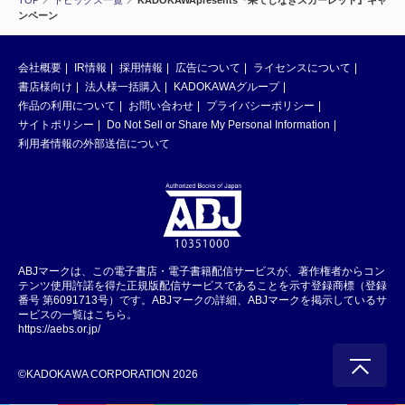
TOP
トピックス一覧
KADOKAWApresents『果てしなきスカーレット』キャ
ンペーン
会社概要
IR情報
採用情報
広告について
ライセンスについて
書店様向け
法人様一括購入
KADOKAWAグループ
作品の利用について
お問い合わせ
プライバシーポリシー
サイトポリシー
Do Not Sell or Share My Personal Information
利用者情報の外部送信について
ABJマークは、この電子書店・電子書籍配信サービスが、著作権者からコン
テンツ使用許諾を得た正規版配信サービスであることを示す登録商標（登録
番号 第6091713号）です。ABJマークの詳細、ABJマークを掲示しているサ
ービスの一覧はこちら。
https://aebs.or.jp/
©KADOKAWA CORPORATION 2026