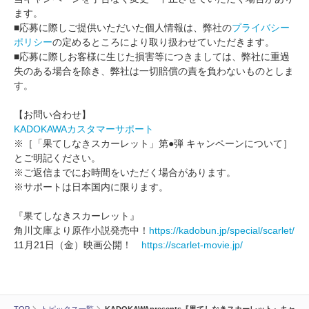
ます。
■応募に際しご提供いただいた個人情報は、弊社の
プライバシー
ポリシー
の定めるところにより取り扱わせていただきます。
■応募に際しお客様に生じた損害等につきましては、弊社に重過
失のある場合を除き、弊社は一切賠償の責を負わないものとしま
す。
【お問い合わせ】
KADOKAWAカスタマーサポート
※［「果てしなきスカーレット」第●弾 キャンペーンについて］
とご明記ください。
※ご返信までにお時間をいただく場合があります。
※サポートは日本国内に限ります。
『果てしなきスカーレット』
角川文庫より原作小説発売中！
https://kadobun.jp/special/scarlet/
11月21日（金）映画公開！
https://scarlet-movie.jp/