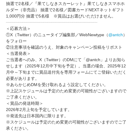
抽選で2名様／『果てしなきスカーレット』果てしなきスマホホ
ルダー（非売品） 抽選で2名様／図書カードNEXTネットギフト
1,000円分 抽選で5名様 ※賞品はお選びいただけません。
┈┈┈┈┈┈┈┈┈┈┈┈┈┈┈┈┈┈┈┈┈┈
＜応募方法＞
①X（Twitter）のニュータイプ編集部／WebNewtype（
@antch
）
をフォロー
②注意事項を確認のうえ、対象のキャンペーン投稿をリポスト
＜当選発表＞
ご当選者へのみ、X（Twitter）のDMにて「@antch」よりお知ら
せします（2025年12月中下旬を予定）。当選の場合、2025年12
月中～下旬までに賞品送付先を専用フォームにてご登録いただく
必要があります。
※あらかじめDMを受け取れるよう設定してください。
※上記スケジュールは予定のため変更の可能性がございますので
ご了承ください。
＜賞品の発送時期＞
2026年2月上旬を予定しています。
※発送先は日本国内に限ります。
※スケジュールは予定のため変更の可能性がございますのでご了
承ください。