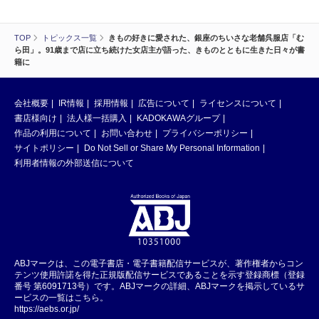
TOP
トピックス一覧
きもの好きに愛された、銀座のちいさな老舗呉服店「む
ら田」。91歳まで店に立ち続けた女店主が語った、きものとともに生きた日々が書
籍に
会社概要
IR情報
採用情報
広告について
ライセンスについて
書店様向け
法人様一括購入
KADOKAWAグループ
作品の利用について
お問い合わせ
プライバシーポリシー
サイトポリシー
Do Not Sell or Share My Personal Information
利用者情報の外部送信について
ABJマークは、この電子書店・電子書籍配信サービスが、著作権者からコン
テンツ使用許諾を得た正規版配信サービスであることを示す登録商標（登録
番号 第6091713号）です。ABJマークの詳細、ABJマークを掲示しているサ
ービスの一覧はこちら。
https://aebs.or.jp/