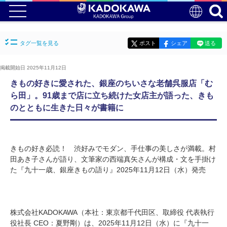
タグ一覧を見る
ポスト
シェア
送る
掲載開始日 2025年11月12日
きもの好きに愛された、銀座のちいさな老舗呉服店「む
ら田」。91歳まで店に立ち続けた女店主が語った、きも
のとともに生きた日々が書籍に
きもの好き必読！ 渋好みでモダン、手仕事の美しさが満載。村
田あき子さんが語り、文筆家の西端真矢さんが構成・文を手掛け
た『九十一歳、銀座きもの語り』2025年11月12日（水）発売
株式会社KADOKAWA（本社：東京都千代田区、取締役 代表執行
役社長 CEO：夏野剛）は、2025年11月12日（水）に『九十一