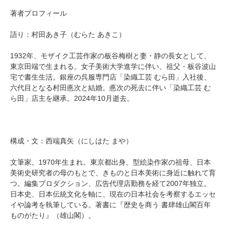
著者プロフィール
語り：村田あき子（むらた あきこ）
1932年、モザイク工芸作家の板谷梅樹と妻・静の長女として、
東京田端で生まれる。女子美術大学進学に伴い、祖父・板谷波山
宅で書生生活。銀座の呉服専門店「染織工芸 むら田」入社後、
六代目となる村田悳次と結婚。悳次の死去に伴い「染織工芸 む
ら田」店主を継承。2024年10月逝去。
構成・文：西端真矢（にしはた まや）
文筆家。1970年生まれ。東京都出身。型絵染作家の祖母、日本
美術史研究者の母のもとで、きものと日本美術に身近に触れて育
つ。編集プロダクション、広告代理店勤務を経て2007年独立。
日本史、日本伝統文化を軸に、現在の日本社会を考察するエッセ
イや論考を執筆している。著書に『歴史を商う 書肆雄山閣百年
ものがたり』（雄山閣）。