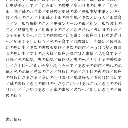
店主助手として／「むら田」の歴史／変わり者の店主／「むら
田」調／紬の八寸帯／更紗裂と更紗の帯／長板本染中形と江戸小
紋／誂えのこと／上田紬と上田の白生地／悳次という人／田端育
ち／父、板谷梅樹のこと／モダンガールの母／祖父、板谷波山の
こと／結核を患う／祖母まるのこと／水戸時代／占い師の予言／
女子美術大学へ／二つの結婚式／店を継ぐ／銀座二丁目並木通り
へ／めまぐるしい日々／私の子育て／鶏肉嫌い、卵嫌い／軽井沢
店の思い出／悳次の古裂蒐集旅／悳次の創作／ろうけつ染と展覧
会の思い出／文士のお客様／銀座お昼ごはん事情／花を育てる／
仕舞／私の病気、夫の病気／移転話と夫の死／カシミヤの香典返
し／六丁目へ／街から変化をもらって／あき子の創作／先代の流
儀と私の流儀／悉皆のこと／呉服店の朝／六丁目の夜の顔／銀座
の呉服店さまざま／商いの照り降り／地味好み／着付けについて
／紬の喪服／きもの周りの小さなこだわりあれこれ／きものの繰
り回し／「おやつあき」と車の事故／渋谷へ／新しいきもの／最
後の日々
書籍情報