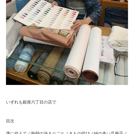
いずれも銀座六丁目の店で
目次
序に代えて／毎朝の決まりごと／きもの択び／紬の多い呉服店／