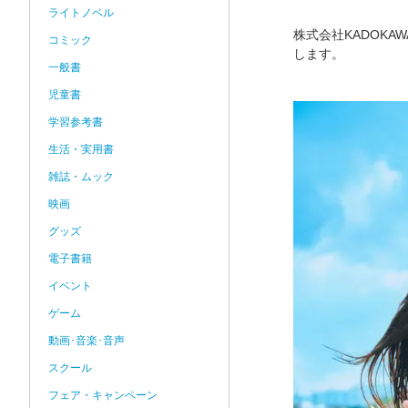
ライトノベル
株式会社KADOKA
コミック
します。
一般書
児童書
学習参考書
生活・実用書
雑誌・ムック
映画
グッズ
電子書籍
イベント
ゲーム
動画･音楽･音声
スクール
フェア・キャンペーン