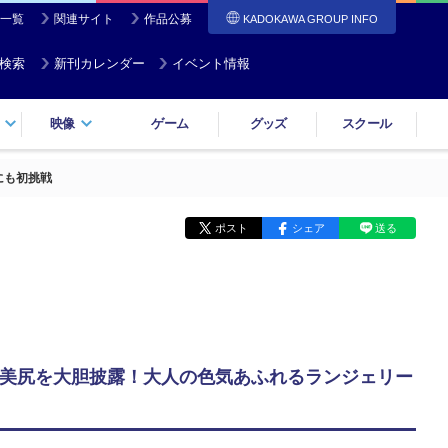
一覧
関連サイト
作品公募
KADOKAWA GROUP INFO
検索
新刊カレンダー
イベント情報
映像
ゲーム
グッズ
スクール
にも初挑戦
ポスト
シェア
送る
海、美尻を大胆披露！大人の色気あふれるランジェリー