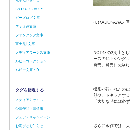
電撃だいおうじ
B's-LOG COMICS
ビーズログ文庫
(C)KADOKAWA
ファミ通文庫
ファンタジア文庫
富士見L文庫
NGT48の2期生と
メディアワークス文庫
ースの11thシン
ルビーコレクション
発売。発売に先駆け
ルビー文庫：D
撮影が行われたのは
タグを指定する
顔や、ドキッとする
メディアミックス
「大切な時には必ず
受賞作品・賞情報
フェア・キャンペーン
さらに今作では、大
お詫びとお知らせ