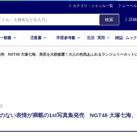
カテゴリ・ジャンル一覧
レーベル
検索
詳細
一般書
児童書
学習参考書
生活
実用
雑誌
ムック
・
・
発売 NGT48 大塚七海、美尻を大胆披露！大人の色気あふれるランジェリーカット
日
のない表情が満載の1st写真集発売 NGT48 大塚七