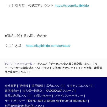
「くじ引き堂」公式Xアカウント
https://x.com/kujibikido
■商品に関するお問い合わせ
くじ引き堂
https://kujibikido.com/contact/
TOP
トピックス一覧
TVアニメ「ゲーセン少女と異文化交流」より、リリ
ー・ベイカーの新規描き下ろしイラストを使用したオンラインくじが登場！豪華賞
品が盛りだくさん！！
会社概要
IR情報
採用情報
広告について
ライセンスについて
書店様向け
法人様一括購入
KADOKAWAグループ
作品の利用について
お問い合わせ
プライバシーポリシー
サイトポリシー
Do Not Sell or Share My Personal Information
利用者情報の外部送信について