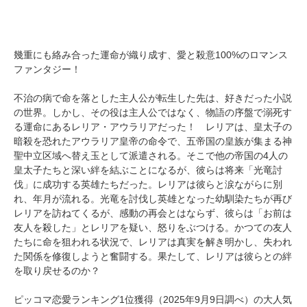
幾重にも絡み合った運命が織り成す、愛と殺意100%のロマンス
ファンタジー！
不治の病で命を落とした主人公が転生した先は、好きだった小説
の世界。しかし、その役は主人公ではなく、物語の序盤で溺死す
る運命にあるレリア・アウラリアだった！ レリアは、皇太子の
暗殺を恐れたアウラリア皇帝の命令で、五帝国の皇族が集まる神
聖中立区域へ替え玉として派遣される。そこで他の帝国の4人の
皇太子たちと深い絆を結ぶことになるが、彼らは将来「光竜討
伐」に成功する英雄たちだった。レリアは彼らと涙ながらに別
れ、年月が流れる。光竜を討伐し英雄となった幼馴染たちが再び
レリアを訪ねてくるが、感動の再会とはならず、彼らは「お前は
友人を殺した」とレリアを疑い、怒りをぶつける。かつての友人
たちに命を狙われる状況で、レリアは真実を解き明かし、失われ
た関係を修復しようと奮闘する。果たして、レリアは彼らとの絆
を取り戻せるのか？
ピッコマ恋愛ランキング1位獲得（2025年9月9日調べ）の大人気