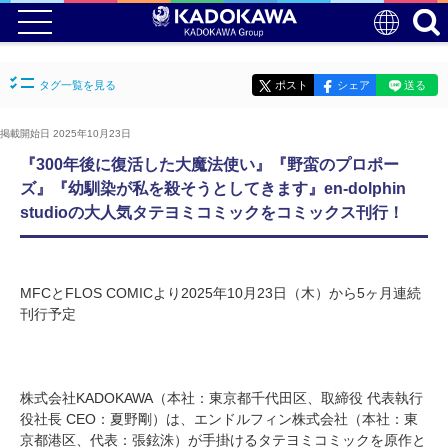
タグ一覧を見る
ポスト
シェア
送る
掲載開始日 2025年10月23日
『300年後に復活した大魔法使い』『野蛮のプロポー
ズ』『幼馴染が私を殺そうとしてきます』en-dolphin
studioの大人気タテヨミコミックをコミックス刊行！
MFCとFLOS COMICより2025年10月23日（木）から5ヶ月連続
刊行予定
株式会社KADOKAWA（本社：東京都千代田区、取締役 代表執行
役社長 CEO：夏野剛）は、エンドルフィン株式会社（本社：東
京都港区、代表：張鉉洙）が手掛けるタテヨミコミックを原作と