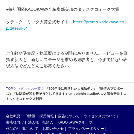
●毎年開催KADOKAWA全編集部参加のタテスクコミック大賞
タテスクコミック大賞公式サイト：
https://promo.kadokawa.co.j
p/tatesuku/
ご年齢や受賞歴・執筆歴による制限はありません。デビューを目
指す新人も、新しいステージを求める経験者も、今までにない表
現方法でどんどんご応募ください。
TOP
トピックス一覧
『300年後に復活した大魔法使い』『野蛮のプロポー
ズ』『幼馴染が私を殺そうとしてきます』en-dolphin studioの大人気タテヨミコ
ミックをコミックス刊行！
会社概要
IR情報
採用情報
広告について
ライセンスについて
書店様向け
法人様一括購入
KADOKAWAグループ
作品の利用について
お問い合わせ
プライバシーポリシー