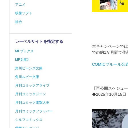
アニメ
映像ソフト
総合
レーベルサイトを指定する
本キャンペーンでは、
MFブックス
での約1か月間で作
MF文庫J
COMICフルール
角川ビーンズ文庫
角川ルビー文庫
月刊コミックアライブ
【再公開スケジュー
月刊コミックジーン
◆2025年10月15
月刊コミック電撃大王
月刊コミックフラッパー
シルフコミックス