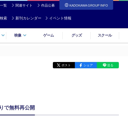
一覧
関連サイト
作品公募
KADOKAWA GROUP INFO
検索
新刊カレンダー
イベント情報
映像
ゲーム
グッズ
スクール
ポスト
シェア
送る
わりで無料再公開