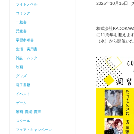
2025年10月15日
ライトノベル
コミック
一般書
株式会社KADOKA
児童書
に11周年を迎えま
学習参考書
（水）から開催いた
生活・実用書
雑誌・ムック
映画
グッズ
電子書籍
イベント
ゲーム
動画･音楽･音声
スクール
フェア・キャンペーン