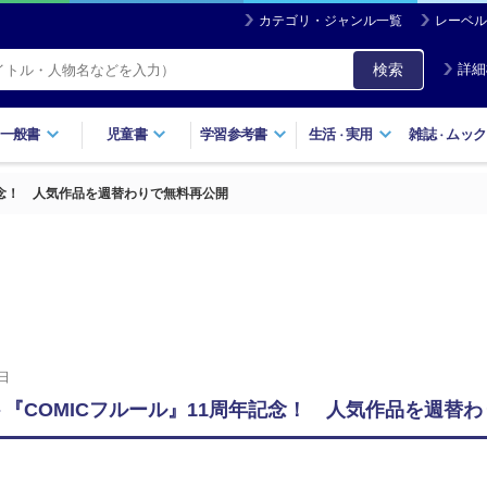
カテゴリ・ジャンル一覧
レーベル
検索
詳細
一般書
児童書
学習参考書
生活
実用
雑誌
ムック
・
・
記念！ 人気作品を週替わりで無料再公開
日
ト『COMICフルール』11周年記念！ 人気作品を週替