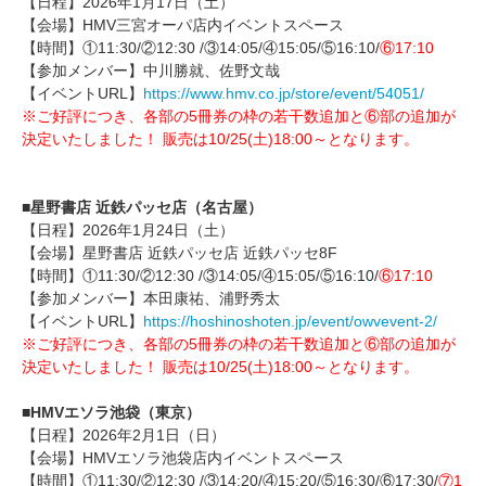
【日程】2026年1月17日（土）
【会場】HMV三宮オーパ店内イベントスペース
【時間】①11:30/②12:30 /③14:05/④15:05/⑤16:10/
⑥17:10
【参加メンバー】中川勝就、佐野文哉
【イベントURL】
https://www.hmv.co.jp/store/event/54051/
※ご好評につき、各部の5冊券の枠の若干数追加と⑥部の追加が
決定いたしました！ 販売は10/25(土)18:00～となります。
■星野書店 近鉄パッセ店（名古屋）
【日程】2026年1月24日（土）
【会場】星野書店 近鉄パッセ店 近鉄パッセ8F
【時間】①11:30/②12:30 /③14:05/④15:05/⑤16:10/
⑥17:10
【参加メンバー】本田康祐、浦野秀太
【イベントURL】
https://hoshinoshoten.jp/event/owvevent-2/
※ご好評につき、各部の5冊券の枠の若干数追加と⑥部の追加が
決定いたしました！ 販売は10/25(土)18:00～となります。
■HMVエソラ池袋（東京）
【日程】2026年2月1日（日）
【会場】HMVエソラ池袋店内イベントスペース
【時間】①11:30/②12:30 /③14:20/④15:20/⑤16:30/⑥17:30/
⑦1