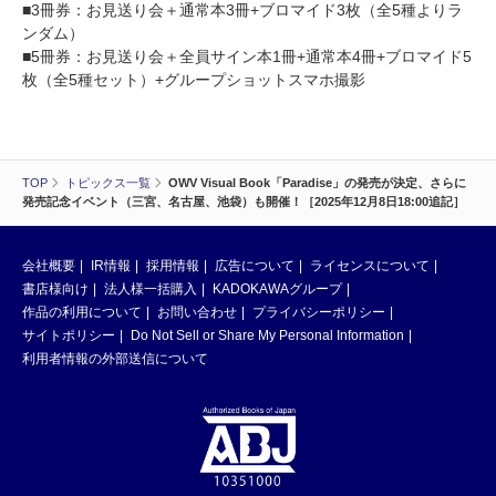
■3冊券：お見送り会＋通常本3冊+ブロマイド3枚（全5種よりラ
ンダム）
■5冊券：お見送り会＋全員サイン本1冊+通常本4冊+ブロマイド5
枚（全5種セット）+グループショットスマホ撮影
TOP
トピックス一覧
OWV Visual Book「Paradise」の発売が決定、さらに
発売記念イベント（三宮、名古屋、池袋）も開催！［2025年12月8日18:00追記］
会社概要
IR情報
採用情報
広告について
ライセンスについて
書店様向け
法人様一括購入
KADOKAWAグループ
作品の利用について
お問い合わせ
プライバシーポリシー
サイトポリシー
Do Not Sell or Share My Personal Information
利用者情報の外部送信について