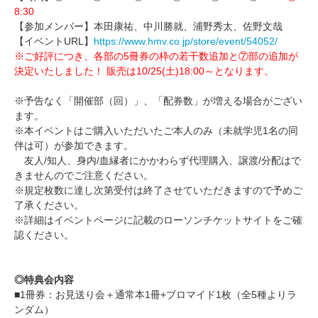
8:30
【参加メンバー】本田康祐、中川勝就、浦野秀太、佐野文哉
【イベントURL】
https://www.hmv.co.jp/store/event/54052/
※ご好評につき、各部の5冊券の枠の若干数追加と⑦部の追加が
決定いたしました！ 販売は10/25(土)18:00～となります。
※予告なく「開催部（回）」、「配券数」が増える場合がござい
ます。
※本イベントはご購入いただいたご本人のみ（未就学児1名の同
伴は可）が参加できます。
友人/知人、身内/血縁者にかかわらず代理購入、譲渡/分配はで
きませんのでご注意ください。
※規定枚数に達し次第受付は終了させていただきますので予めご
了承ください。
※詳細はイベントページに記載のローソンチケットサイトをご確
認ください。
◎特典会内容
■1冊券：お見送り会＋通常本1冊+ブロマイド1枚（全5種よりラ
ンダム）