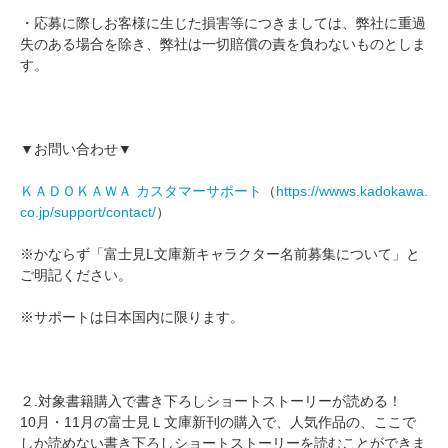
・応募に際しお客様に生じた損害等につきましては、弊社に重過
失のある場合を除き、弊社は一切賠償の責を負わないものとしま
す。
▼お問い合わせ▼
ＫＡＤＯＫＡＷＡ カスタマーサポート
（
https://wwws.kadokawa.
co.jp/support/contact/
）
※かならず「富士見L文庫新キャラクター名前募集について」と
ご明記ください。
※サポートは日本国内に限ります。
２.対象書籍購入で書き下ろしショートストーリーが読める！
10月・11月の富士見Ｌ文庫新刊の購入で、人気作品の、ここで
しか読めない書き下ろしショートストーリーを読むことができま