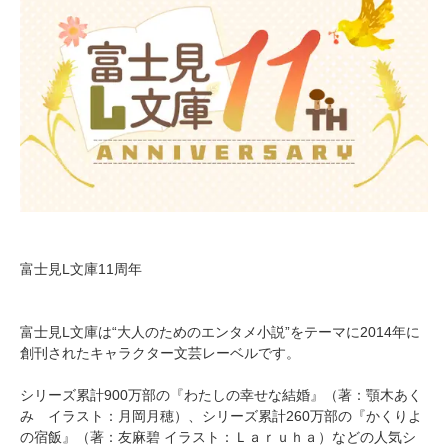
富士見L文庫11周年
富士見L文庫は“大人のためのエンタメ小説”をテーマに2014年に
創刊されたキャラクター文芸レーベルです。
シリーズ累計900万部の『わたしの幸せな結婚』（著：顎木あく
み イラスト：月岡月穂）、シリーズ累計260万部の『かくりよ
の宿飯』（著：友麻碧 イラスト：Ｌａｒｕｈａ）などの人気シ