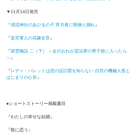
▼11月14日発売
『
清流神社のあひるの子 宵月夜に呪物と踊れ
』
『
皇宮軍人の花嫁女官
』
『
碧雲物語 二（下） ～女のおれが霊法界の男子校に入ったら
～
』
『
レディ・バレットは恋の設計図を知らない 白皙の機械人形と
はじまりの心音
』
●ショートストーリー掲載書目
『わたしの幸せな結婚』
『龍に恋う』