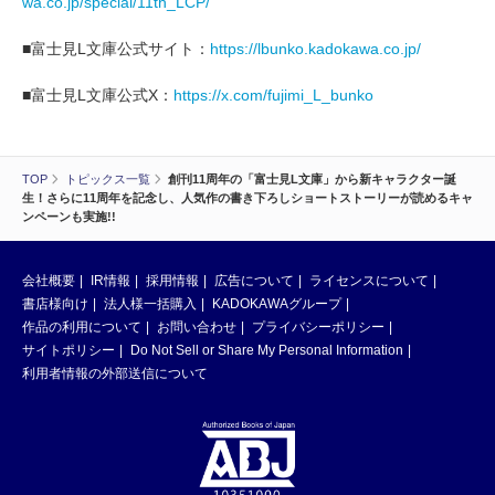
wa.co.jp/special/11th_LCP/
■富士見L文庫公式サイト：
https://lbunko.kadokawa.co.jp/
■富士見L文庫公式X：
https://x.com/fujimi_L_bunko
TOP
トピックス一覧
創刊11周年の「富士見L文庫」から新キャラクター誕
生！さらに11周年を記念し、人気作の書き下ろしショートストーリーが読めるキャ
ンペーンも実施!!
会社概要
IR情報
採用情報
広告について
ライセンスについて
書店様向け
法人様一括購入
KADOKAWAグループ
作品の利用について
お問い合わせ
プライバシーポリシー
サイトポリシー
Do Not Sell or Share My Personal Information
利用者情報の外部送信について