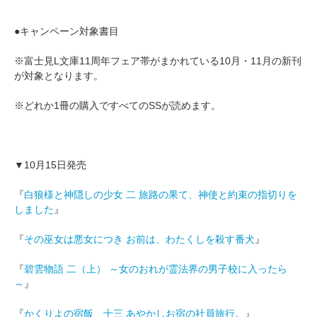
●キャンペーン対象書目
※富士見L文庫11周年フェア帯がまかれている10月・11月の新刊
が対象となります。
※どれか1冊の購入ですべてのSSが読めます。
▼10月15日発売
『
白狼様と神隠しの少女 二 旅路の果て、神使と約束の指切りを
しました
』
『
その巫女は悪女につき お前は、わたくしを殺す番犬
』
『
碧雲物語 二（上） ～女のおれが霊法界の男子校に入ったら
～
』
『
かくりよの宿飯 十三 あやかしお宿の社員旅行。
』