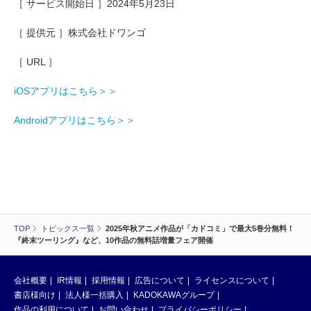
［ サービス開始日 ］2024年5月23日
［ 提供元 ］株式会社ドワンゴ
［ URL ］
iOSアプリはこちら＞＞
Androidアプリはこちら＞＞
TOP
トピックス一覧
2025年秋アニメ作品が「カドコミ」で最大5巻分無料！
『終末ツーリング』など、10作品の無料話増量フェア開催
会社概要
IR情報
採用情報
広告について
ライセンスについて
書店様向け
法人様一括購入
KADOKAWAグループ
作品の利用について
お問い合わせ
プライバシーポリシー