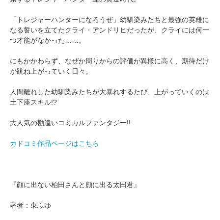
「トレジャーハンターになろうぜ」幼馴染みたちと最強の英雄に
なる誓いを立てたクライ・アンドリヒだったが、クライには何一
つ才能がなかった……。
にもかかわらず、なぜか周りからの評価が異様に高く、期待だけ
が跳ね上がっていく日々。
人間離れした幼馴染みたちが大暴れするたび、上がっていくのは
土下座スキル!?
大人気の勘違いコミカルファンタジー!!
カドコミ作品ページはこちら
『顔に出ない柏田さんと顔に出る太田君』
著者：東ふゆ