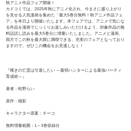
秋アニメ作品フェア開催！
カドコミでは、2025年秋にアニメ化され、今まさに盛り上がり
を見せる人気漫画を集めた「最大5巻分無料！秋アニメ作品フェ
ア」を本日より開催いたします。本フェアでは、アニメで気にな
る作品を漫画でじっくりお楽しみいただけるよう、対象作品の無
料話試し読みを最大5巻分に増量いたしました。アニメと漫画、
両方でこの秋を最大限に満喫できる、充実のフェアとなっており
ますので、ぜひこの機会をお見逃しなく！
『嘆きの亡霊は引退したい ～最弱ハンターによる最強パーティ
育成術～』
著者：蛇野らい
原作：槻影
キャラクター原案：チーコ
無料増量範囲：1～3巻収録分