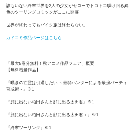
誰もいない終末世界を2人の少女がセローでトコトコ駆け回る異
色のツーリングコミックがここに開幕！
世界が終わってもバイク旅は終わらない。
カドコミ作品ページはこちら
「最大5巻分無料！秋アニメ作品フェア」概要
【無料増量作品】
『嘆きの亡霊は引退したい ～最弱ハンターによる最強パーティ
育成術～』※1
『顔に出ない柏田さんと顔に出る太田君』※1
『顔に出ない柏田さんと顔に出る太田君＋』※1
『終末ツーリング』※1