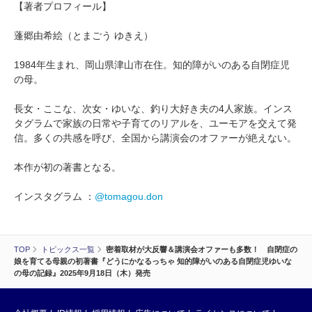
【著者プロフィール】
蓬郷由希絵（とまごう ゆきえ）
1984年生まれ、岡山県津山市在住。知的障がいのある自閉症児
の母。
長女・ここな、次女・ゆいな、釣り大好き夫の4人家族。インス
タグラムで家族の日常や子育てのリアルを、ユーモアを交えて発
信。多くの共感を呼び、全国から講演会のオファーが絶えない。
本作が初の著書となる。
インスタグラム ：
@tomagou.don
TOP
トピックス一覧
密着取材が大反響＆講演会オファーも多数！ 自閉症の
娘を育てる母親の初著書『どうにかなるっちゃ 知的障がいのある自閉症児ゆいな
の母の記録』2025年9月18日（木）発売