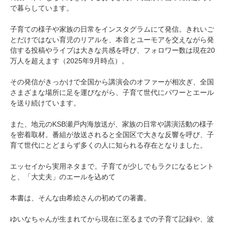
で暮らしています。
子育ての様子や家族の日常をインスタグラムにて発信。きれいご
とだけではない育児のリアルを、本音とユーモアを交えながら発
信する投稿やライブは大きな共感を呼び、フォロワー数は現在20
万人を超えます（2025年9月時点）。
その発信がきっかけで全国から講演会のオファーが相次ぎ、全国
さまざまな場所に足を運びながら、子育て世代にパワーとエール
を送り続けています。
また、地元のKSB瀬戸内海放送が、家族の日常や講演活動の様子
を密着取材。番組が放送されると全国区で大きな反響を呼び、子
育て世代にとどまらず多くの人に知られる存在となりました。
エッセイから実用ネタまで。子育てが少しでもラクになるヒント
と、「大丈夫」のエールを込めて
本書は、そんな由希絵さんの初めての著書。
ゆいなちゃんが生まれてから現在に至るまでの子育て記録や、波