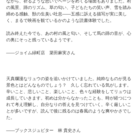
ながら、祈るような思いでページをめくる場面もありました。村
の風景、蹄のリズム、草の匂い、子どもたちの笑い声、雪を踏み
締める感触、獣の生臭い吐息――五感に訴える描写が実に美し
く、まるで映画を観ているかのような読書体験でした。
読み終えた今でも、あの村の風と匂い、そして馬の蹄の音が、心
の奥にそっと残っているようです。
――ジョイム緑町店 簗田麻実さん
天真爛漫なリュウの姿を追いかけていました。純粋なものが見る
景色とはどんなものでしょう？ 久しく忘れている気がします。
辛いこと、悲しいこと、楽しいこと、色々な経験をしてリュウは
成長していきます。初めは分からなかったことも、時が経つにつ
れて考え理解し、自分なりの答えを見つけていく。辛く厳しいこ
とが多いですが、読んで後に残るのは春風のような爽やかさでし
た。
――ブックスジュピター 林 貴史さん