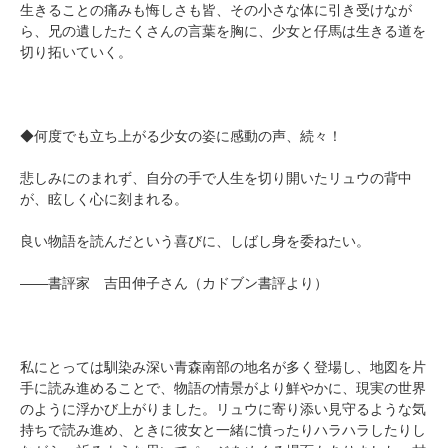
生きることの痛みも悔しさも皆、その小さな体に引き受けなが
ら、兄の遺したたくさんの言葉を胸に、少女と仔馬は生きる道を
切り拓いていく。
◆何度でも立ち上がる少女の姿に感動の声、続々！
悲しみにのまれず、自分の手で人生を切り開いたリュウの背中
が、眩しく心に刻まれる。
良い物語を読んだという喜びに、しばし身を委ねたい。
――書評家 吉田伸子さん（カドブン書評より）
私にとっては馴染み深い青森南部の地名が多く登場し、地図を片
手に読み進めることで、物語の情景がより鮮やかに、現実の世界
のように浮かび上がりました。リュウに寄り添い見守るような気
持ちで読み進め、ときに彼女と一緒に憤ったりハラハラしたりし