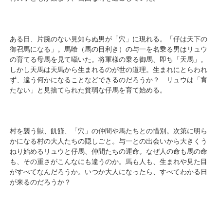
ある日、片腕のない見知らぬ男が「穴」に現れる。「仔は天下の
御召馬になる」。馬喰（馬の目利き）の与一を名乗る男はリュウ
の育てる母馬を見て囁いた。将軍様の乗る御馬、即ち「天馬」。
しかし天馬は天馬から生まれるのが世の道理。生まれにとらわれ
ず、違う何かになることなどできるのだろうか？ リュウは「育
たない」と見捨てられた貧弱な仔馬を育て始める。
村を襲う獣、飢饉、「穴」の仲間や馬たちとの惜別。次第に明ら
かになる村の大人たちの隠しごと。与一との出会いから大きくう
ねり始めるリュウと仔馬、仲間たちの運命。なぜ人の命も馬の命
も、その重さがこんなにも違うのか。馬も人も、生まれや見た目
がすべてなんだろうか。いつか大人になったら、すべてわかる日
が来るのだろうか？