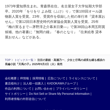
1973年愛知県生まれ。青森県在住。名古屋女子大学短期大学部
卒。2020年「をりをり よみ耽（ふけ）り」で第100回オール讀
物新人賞を受賞。23年、受賞作を収録した初の単行本『貸本屋お
せん』で第12回日本歴史時代作家協会賞新人賞を受賞。25年
『梅の実るまで―茅野淳之介幕末日乗―』で第38回山本周五郎賞
候補。他の著書に『無間の鐘』『春のとなり』『往来絵巻 貸本
屋おせん』などがある。
TOP
トピックス一覧
注目の新鋭・高瀬乃一、少女と仔馬の成長を綴る感涙の
長編小説『天馬の子』2025年9月2日（火）発売
会社概要
IR情報
採用情報
広告について
ライセンスについて
書店様向け
法人様一括購入
KADOKAWAグループ
作品の利用について
お問い合わせ
プライバシーポリシー
サイトポリシー
Do Not Sell or Share My Personal Information
利用者情報の外部送信について