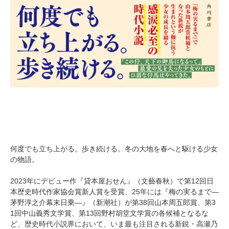
何度でも立ち上がる。歩き続ける。冬の大地を春へと駆ける少女
の物語。
2023年にデビュー作『貸本屋おせん』（文藝春秋）で第12回日
本歴史時代作家協会賞新人賞を受賞、25年には『梅の実るまで―
茅野淳之介幕末日乗―』（新潮社）が第38回山本周五郎賞、第3
1回中山義秀文学賞、第13回野村胡堂文学賞の各候補となるな
ど、歴史時代小説界において、いま最も注目される新鋭・高瀬乃