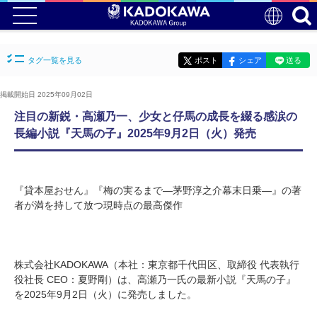
タグ一覧を見る
ポスト
シェア
送る
掲載開始日 2025年09月02日
注目の新鋭・高瀬乃一、少女と仔馬の成長を綴る感涙の
長編小説『天馬の子』2025年9月2日（火）発売
『貸本屋おせん』『梅の実るまで―茅野淳之介幕末日乗―』の著
者が満を持して放つ現時点の最高傑作
株式会社KADOKAWA（本社：東京都千代田区、取締役 代表執行
役社長 CEO：夏野剛）は、高瀬乃一氏の最新小説『天馬の子』
を2025年9月2日（火）に発売しました。