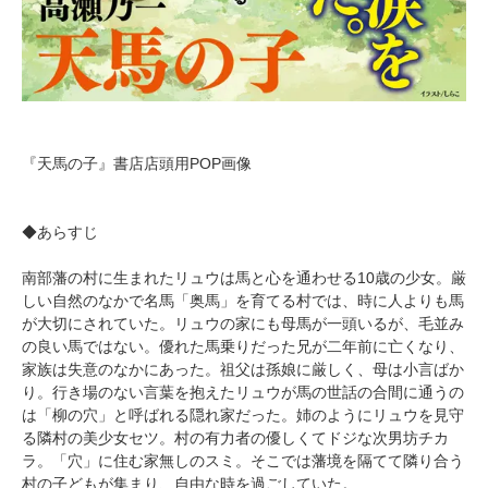
『天馬の子』書店店頭用POP画像
◆あらすじ
南部藩の村に生まれたリュウは馬と心を通わせる10歳の少女。厳
しい自然のなかで名馬「奥馬」を育てる村では、時に人よりも馬
が大切にされていた。リュウの家にも母馬が一頭いるが、毛並み
の良い馬ではない。優れた馬乗りだった兄が二年前に亡くなり、
家族は失意のなかにあった。祖父は孫娘に厳しく、母は小言ばか
り。行き場のない言葉を抱えたリュウが馬の世話の合間に通うの
は「柳の穴」と呼ばれる隠れ家だった。姉のようにリュウを見守
る隣村の美少女セツ。村の有力者の優しくてドジな次男坊チカ
ラ。「穴」に住む家無しのスミ。そこでは藩境を隔てて隣り合う
村の子どもが集まり、自由な時を過ごしていた。