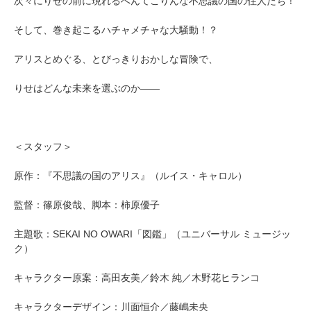
次々にりせの前に現れるへんてこりんな不思議の国の住人たち！
そして、巻き起こるハチャメチャな大騒動！？
アリスとめぐる、とびっきりおかしな冒険で、
りせはどんな未来を選ぶのか――
＜スタッフ＞
原作：『不思議の国のアリス』（ルイス・キャロル）
監督：篠原俊哉、脚本：柿原優子
主題歌：SEKAI NO OWARI「図鑑」（ユニバーサル ミュージッ
ク）
キャラクター原案：高田友美／鈴木 純／木野花ヒランコ
キャラクターデザイン：川面恒介／藤嶋未央