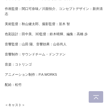
作画監督：関口可奈味／川面恒介、コンセプトデザイン：新井清
志
美術監督：秋山健太郎、撮影監督：並木 智
色彩設計：田中美、3D監督：鈴木晴輝、編集：高橋 歩
音響監督：山田 陽、音響効果：山谷尚人
音響制作：サウンドチーム・ドンファン
音楽：コトリンゴ
アニメーション制作：P.A.WORKS
配給：松竹
＜キャスト＞