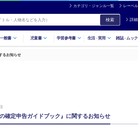
カテゴリ・ジャンル一覧
レーベル
検索
詳細
一般書
児童書
学習参考書
生活
実用
雑誌
ムック
・
・
するお知らせ
日
の確定申告ガイドブック』に関するお知らせ