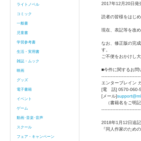
2017年12月2
ライトノベル
コミック
読者の皆様をはじめ
一般書
現在、表記等を改め
児童書
学習参考書
なお、修正版の完成
す。
生活・実用書
ご不便をおかけし大
雑誌・ムック
■今件に関するお問
映画
-------------------------
グッズ
エンターブレイン 
[電 話] 0570-0
電子書籍
[メール]
support@ml.
イベント
（書籍名をご明記
ゲーム
-------------------------
動画･音楽･音声
2018年1月12日追記
スクール
『同人作家のための
フェア・キャンペーン