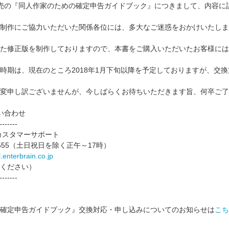
0日発売の『同人作家のための確定申告ガイドブック』につきまして、内容
制作にご協力いただいた関係各位には、多大なご迷惑をおかけいたしま
た修正版を制作しておりますので、本書をご購入いただいたお客様には
時期は、現在のところ2018年1月下旬以降を予定しておりますが、交
変申し訳ございませんが、今しばらくお待ちいただきます旨、何卒ご了
い合わせ
-------
カスタマーサポート
60-555（土日祝日を除く正午～17時）
enterbrain.co.jp
ください）
-------
確定申告ガイドブック』交換対応・申し込みについてのお知らせは
こち